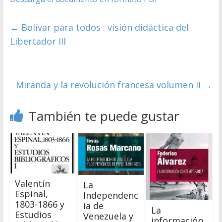
←
Bolívar para todos : visión didáctica del
Libertador III
Miranda y la revolución francesa volumen II
→
También te puede gustar
Valentín
La
Espinal,
Independenc
1803-1866 y
ia de
La
Estudios
Venezuela y
información