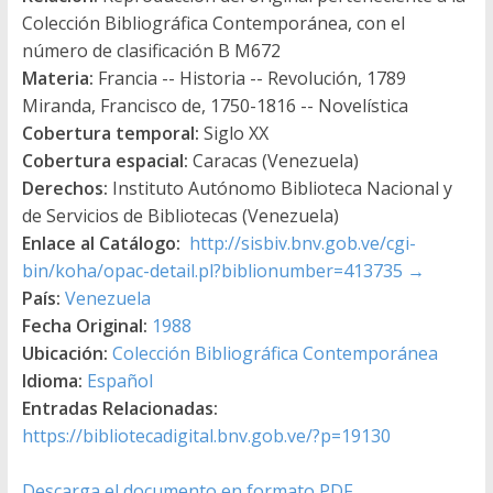
Colección Bibliográfica Contemporánea, con el
número de clasificación B M672
Materia:
Francia -- Historia -- Revolución, 1789
Miranda, Francisco de, 1750-1816 -- Novelística
Cobertura temporal:
Siglo XX
Cobertura espacial:
Caracas (Venezuela)
Derechos:
Instituto Autónomo Biblioteca Nacional y
de Servicios de Bibliotecas (Venezuela)
Enlace al Catálogo:
http://sisbiv.bnv.gob.ve/cgi-
bin/koha/opac-detail.pl?biblionumber=413735
→
País:
Venezuela
Fecha Original:
1988
Ubicación:
Colección Bibliográfica Contemporánea
Idioma:
Español
Entradas Relacionadas:
https://bibliotecadigital.bnv.gob.ve/?p=19130
Descarga el documento en formato PDF