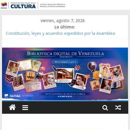
viernes, agosto 7, 2026
Lo último:
Constitución, leyes y acuerdos expedidos por la Asamblea
Constituyente del Estado Lara en 1881.
Una Parálisis [material gráfico]
Modesta Bor Sánchez [material gráfico]
Gaceta Oficial de la República de Venezuela año CXXXIII Mes V,
Caracas 09 de marzo de 2006 N° 38.394
Catálogo temático de obras de Modesta Bor