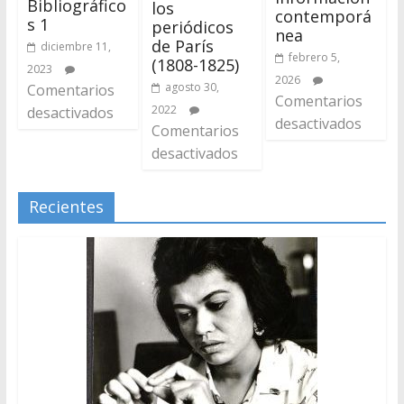
Bibliográfico
los
contemporá
s 1
periódicos
nea
de París
diciembre 11,
febrero 5,
(1808-1825)
2023
2026
agosto 30,
Comentarios
Comentarios
2022
desactivados
desactivados
Comentarios
desactivados
Recientes