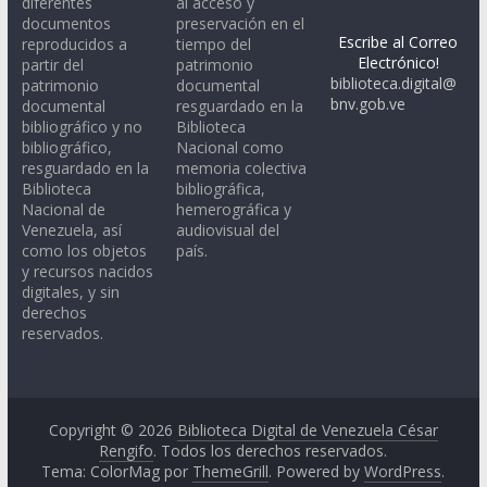
diferentes
al acceso y
documentos
preservación en el
Escribe al Correo
reproducidos a
tiempo del
Electrónico!
partir del
patrimonio
biblioteca.digital@
patrimonio
documental
bnv.gob.ve
documental
resguardado en la
bibliográfico y no
Biblioteca
bibliográfico,
Nacional como
resguardado en la
memoria colectiva
Biblioteca
bibliográfica,
Nacional de
hemerográfica y
Venezuela, así
audiovisual del
como los objetos
país.
y recursos nacidos
digitales, y sin
derechos
reservados.
Copyright © 2026
Biblioteca Digital de Venezuela César
Rengifo
. Todos los derechos reservados.
Tema: ColorMag por
ThemeGrill
. Powered by
WordPress
.