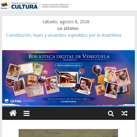
sábado, agosto 8, 2026
Lo último:
Constitución, leyes y acuerdos expedidos por la Asamblea
Constituyente del Estado Lara en 1881.
Una Parálisis [material gráfico]
Modesta Bor Sánchez [material gráfico]
Gaceta Oficial de la República de Venezuela año CXXXIII Mes V,
Caracas 09 de marzo de 2006 N° 38.394
Catálogo temático de obras de Modesta Bor