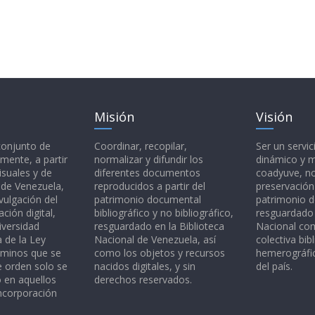
Misión
Visión
 conjunto de
Coordinar, recopilar,
Ser un servic
mente, a partir
normalizar y difundir los
dinámico y 
isuales y de
diferentes documentos
coadyuve, no
l de Venezuela,
reproducidos a partir del
preservación
vulgación del
patrimonio documental
patrimonio 
ción digital,
bibliográfico y no bibliográfico,
resguardado 
iversidad
resguardado en la Biblioteca
Nacional c
a de la Ley
Nacional de Venezuela, así
colectiva bibl
rminos que se
como los objetos y recursos
hemerográfic
e orden solo se
nacidos digitales, y sin
del país.
o en aquellos
derechos reservados.
ncorporación