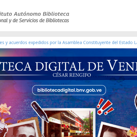
yes y acuerdos expedidos por la Asamblea Constituyente del Estado L
terial gráfico]
chez [material gráfico]
e la República de Venezuela año CXXXIII Mes V, Caracas 09 de marzo
co de obras de Modesta Bor