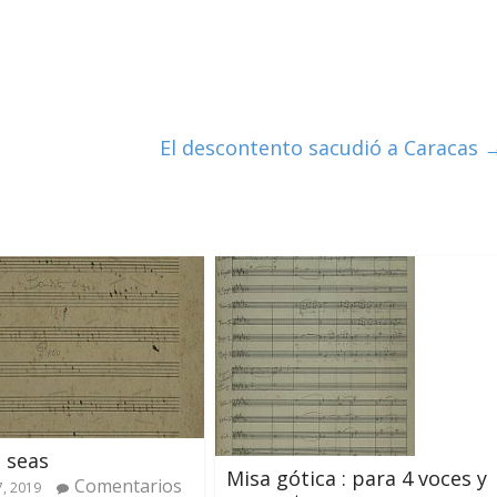
El descontento sacudió a Caracas
 seas
Misa gótica : para 4 voces y
Comentarios
7, 2019