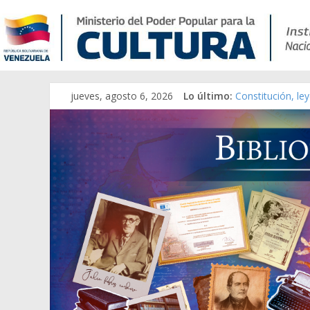
jueves, agosto 6, 2026
Lo último:
Constitución, le
Una Parálisis [ma
Modesta Bor Sán
Gaceta Oficial d
Catálogo temáti