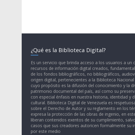
¿Qué es la Biblioteca Digital?
Es un servicio que brinda acceso a los usuarios a un
recursos de información digital creados, fundamental
de los fondos bibliográficos, no bibliográficos, audiov
origen digital, pertenecientes a la Biblioteca Naciona
cuyo propósito es la difusión del conocimiento y la di
patrimonio documental del país, así como su preserva
con especial énfasis en nuestra historia, identidad y d
cultural. Biblioteca Digital de Venezuela es respetuos
sobre el Derecho de Autor y su reglamento en los té
expresa la protección de las obras de ingenio, en est
liberan contenidos exentos de su cumplimiento, salv
casos que sus creadores autoricen formalmente su i
por este medio