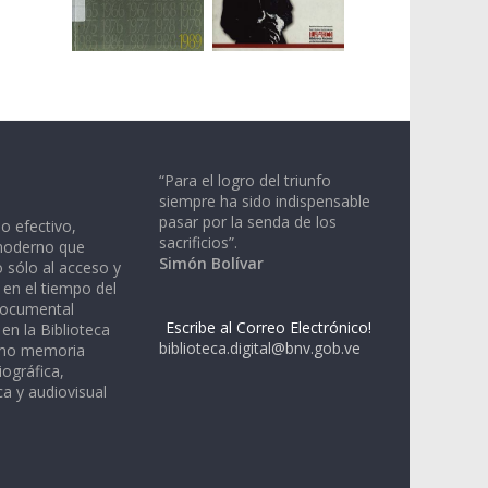
“Para el logro del triunfo
siempre ha sido indispensable
pasar por la senda de los
io efectivo,
sacrificios”.
moderno que
Simón Bolívar
 sólo al acceso y
 en el tiempo del
documental
Escribe al Correo Electrónico!
en la Biblioteca
biblioteca.digital@bnv.gob.ve
omo memoria
iográfica,
a y audiovisual