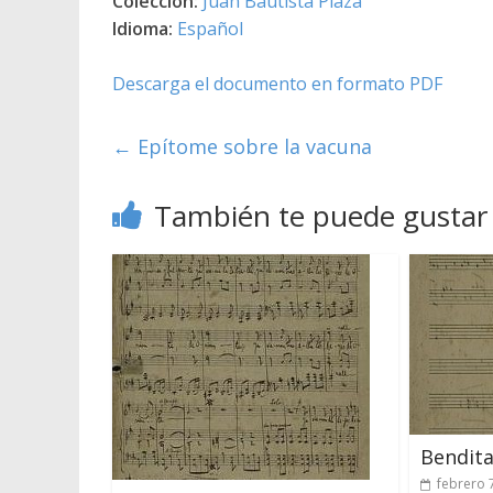
Colección:
Juan Bautista Plaza
Idioma:
Español
Descarga el documento en formato PDF
←
Epítome sobre la vacuna
También te puede gustar
Bendita
febrero 