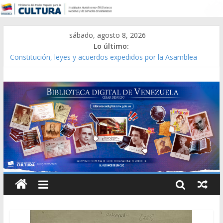
sábado, agosto 8, 2026
Lo último:
Constitución, leyes y acuerdos expedidos por la Asamblea
Constituyente del Estado Lara en 1881.
Una Parálisis [material gráfico]
Modesta Bor Sánchez [material gráfico]
Gaceta Oficial de la República de Venezuela año CXXXIII Mes V,
Caracas 09 de marzo de 2006 N° 38.394
Catálogo temático de obras de Modesta Bor