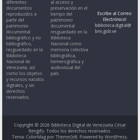
diferentes
al acceso y
documentos
preservación en el
Escribe al Correo
reproducidos a
tiempo del
Electrónico!
partir del
patrimonio
biblioteca.digital@
patrimonio
documental
bnv.gob.ve
documental
resguardado en la
bibliográfico y no
Biblioteca
bibliográfico,
Nacional como
resguardado en la
memoria colectiva
Biblioteca
bibliográfica,
Nacional de
hemerográfica y
Venezuela, así
audiovisual del
como los objetos
país.
y recursos nacidos
digitales, y sin
derechos
reservados.
Copyright © 2026
Biblioteca Digital de Venezuela César
Rengifo
. Todos los derechos reservados.
Tema: ColorMag por
ThemeGrill
. Powered by
WordPress
.