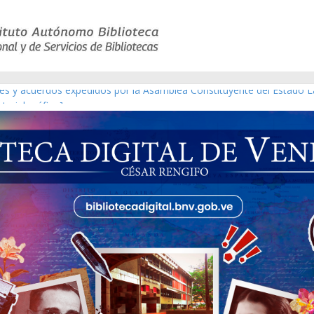
yes y acuerdos expedidos por la Asamblea Constituyente del Estado L
terial gráfico]
chez [material gráfico]
e la República de Venezuela año CXXXIII Mes V, Caracas 09 de marzo
co de obras de Modesta Bor