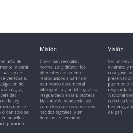
Misión
Visión
 conjunto de
Coordinar, recopilar,
Ser un servic
mente, a partir
normalizar y difundir los
dinámico y 
isuales y de
diferentes documentos
coadyuve, no
l de Venezuela,
reproducidos a partir del
preservación
vulgación del
patrimonio documental
patrimonio 
ción digital,
bibliográfico y no bibliográfico,
resguardado 
iversidad
resguardado en la Biblioteca
Nacional c
a de la Ley
Nacional de Venezuela, así
colectiva bibl
rminos que se
como los objetos y recursos
hemerográfic
e orden solo se
nacidos digitales, y sin
del país.
o en aquellos
derechos reservados.
ncorporación