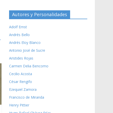
Autores y Personalidades
Adolf Ernst
Andrés Bello
→
Andrés Eloy Blanco
Antonio José de Sucre
Aristides Rojas
Carmen Delia Bencomo
Cecilio Acosta
César Rengifo
Ezequiel Zamora
Francisco de Miranda
Henry Pittier
Hugo Rafael Chávez Frías