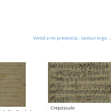
Venid a mi presencia ; tantun ergo
Crepúsculo