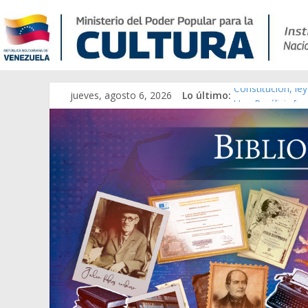
jueves, agosto 6, 2026
Lo último:
Constitución, le
Una Parálisis [ma
Modesta Bor Sán
Gaceta Oficial d
Catálogo temáti