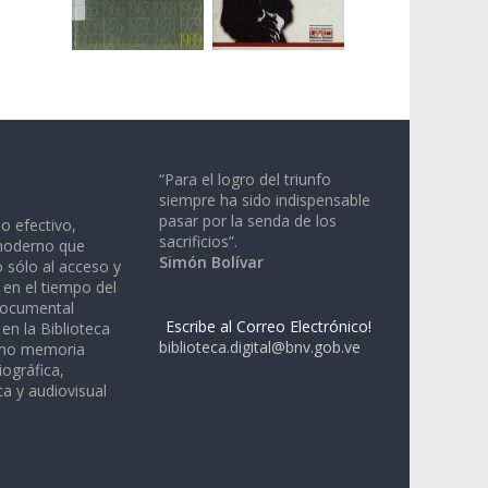
“Para el logro del triunfo
siempre ha sido indispensable
pasar por la senda de los
io efectivo,
sacrificios”.
moderno que
Simón Bolívar
 sólo al acceso y
 en el tiempo del
documental
Escribe al Correo Electrónico!
en la Biblioteca
biblioteca.digital@bnv.gob.ve
omo memoria
iográfica,
a y audiovisual