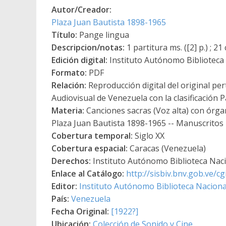
Autor/Creador:
Plaza Juan Bautista 1898-1965
Título:
Pange lingua
Descripcion/notas:
1 partitura ms. ([2] p.) ; 21
Edición digital:
Instituto Autónomo Biblioteca N
Formato:
PDF
Relación:
Reproducción digital del original per
Audiovisual de Venezuela con la clasificación
Materia:
Canciones sacras (Voz alta) con órgan
Plaza Juan Bautista 1898-1965 -- Manuscritos
Cobertura temporal:
Siglo XX
Cobertura espacial:
Caracas (Venezuela)
Derechos:
Instituto Autónomo Biblioteca Nacio
Enlace al Catálogo:
http://sisbiv.bnv.gob.ve/
Editor:
Instituto Autónomo Biblioteca Nacional
País:
Venezuela
Fecha Original:
[1922?]
Ubicación:
Colección de Sonido y Cine