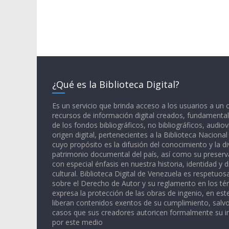
¿Qué es la Biblioteca Digital?
Es un servicio que brinda acceso a los usuarios a un
recursos de información digital creados, fundamental
de los fondos bibliográficos, no bibliográficos, audiov
origen digital, pertenecientes a la Biblioteca Naciona
cuyo propósito es la difusión del conocimiento y la di
patrimonio documental del país, así como su preserva
con especial énfasis en nuestra historia, identidad y d
cultural. Biblioteca Digital de Venezuela es respetuos
sobre el Derecho de Autor y su reglamento en los té
expresa la protección de las obras de ingenio, en est
liberan contenidos exentos de su cumplimiento, salv
casos que sus creadores autoricen formalmente su i
por este medio