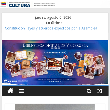
jueves, agosto 6, 2026
Lo último:
Constitución, leyes y acuerdos expedidos por la Asamblea
Constituyente del Estado Lara en 1881.
Una Parálisis [material gráfico]
Modesta Bor Sánchez [material gráfico]
Gaceta Oficial de la República de Venezuela año CXXXIII Mes V,
Caracas 09 de marzo de 2006 N° 38.394
Catálogo temático de obras de Modesta Bor