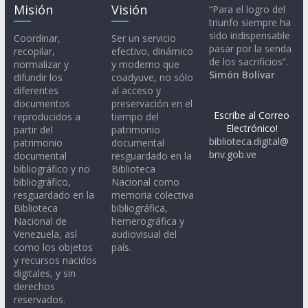
Misión
Visión
“Para el logro del
triunfo siempre ha
sido indispensable
Coordinar,
Ser un servicio
pasar por la senda
recopilar,
efectivo, dinámico
de los sacrificios”.
normalizar y
y moderno que
Simón Bolívar
difundir los
coadyuve, no sólo
diferentes
al acceso y
documentos
preservación en el
Escribe al Correo
reproducidos a
tiempo del
Electrónico!
partir del
patrimonio
biblioteca.digital@
patrimonio
documental
bnv.gob.ve
documental
resguardado en la
bibliográfico y no
Biblioteca
bibliográfico,
Nacional como
resguardado en la
memoria colectiva
Biblioteca
bibliográfica,
Nacional de
hemerográfica y
Venezuela, así
audiovisual del
como los objetos
país.
y recursos nacidos
digitales, y sin
derechos
reservados.