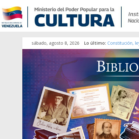
sábado, agosto 8, 2026
Lo último:
Constitución, l
Una Parálisis [m
Modesta Bor Sá
Gaceta Oficial 
Catálogo temát