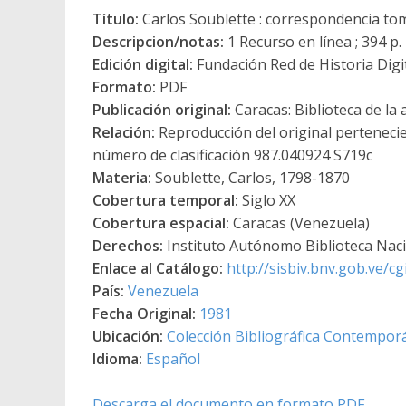
Título:
Carlos Soublette : correspondencia tom
Descripcion/notas:
1 Recurso en línea ; 394 p.
Edición digital:
Fundación Red de Historia Digi
Formato:
PDF
Publicación original:
Caracas: Biblioteca de la 
Relación:
Reproducción del original pertenecie
número de clasificación 987.040924 S719c
Materia:
Soublette, Carlos, 1798-1870
Cobertura temporal:
Siglo XX
Cobertura espacial:
Caracas (Venezuela)
Derechos:
Instituto Autónomo Biblioteca Nacio
Enlace al Catálogo:
http://sisbiv.bnv.gob.ve/
País:
Venezuela
Fecha Original:
1981
Ubicación:
Colección Bibliográfica Contempor
Idioma:
Español
Descarga el documento en formato PDF