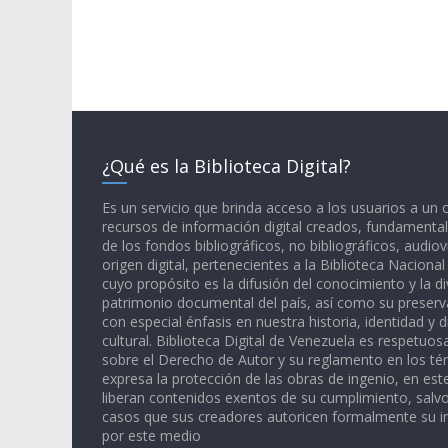
¿Qué es la Biblioteca Digital?
Es un servicio que brinda acceso a los usuarios a un
recursos de información digital creados, fundamental
de los fondos bibliográficos, no bibliográficos, audiov
origen digital, pertenecientes a la Biblioteca Naciona
cuyo propósito es la difusión del conocimiento y la di
patrimonio documental del país, así como su preserva
con especial énfasis en nuestra historia, identidad y d
cultural. Biblioteca Digital de Venezuela es respetuos
sobre el Derecho de Autor y su reglamento en los té
expresa la protección de las obras de ingenio, en est
liberan contenidos exentos de su cumplimiento, salv
casos que sus creadores autoricen formalmente su i
por este medio