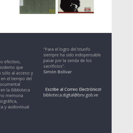
“Para el logro del triunfo
siempre ha sido indispensable
pasar por la senda de los
io efectivo,
sacrificios”.
moderno que
Simón Bolívar
 sólo al acceso y
 en el tiempo del
documental
Escribe al Correo Electrónico!
en la Biblioteca
biblioteca.digital@bnv.gob.ve
omo memoria
iográfica,
a y audiovisual