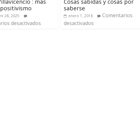
illavicencio : más
Cosas sabidas y cosas por
l positivismo
saberse
Comentarios
e 28, 2025
enero 1, 2018
ios desactivados
desactivados