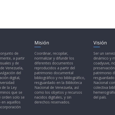
Misión
Visión
 conjunto de
Coordinar, recopilar,
Ser un servic
mente, a partir
normalizar y difundir los
dinámico y 
isuales y de
diferentes documentos
coadyuve, no
l de Venezuela,
reproducidos a partir del
preservación
vulgación del
patrimonio documental
patrimonio 
ción digital,
bibliográfico y no bibliográfico,
resguardado 
iversidad
resguardado en la Biblioteca
Nacional c
a de la Ley
Nacional de Venezuela, así
colectiva bibl
rminos que se
como los objetos y recursos
hemerográfic
e orden solo se
nacidos digitales, y sin
del país.
o en aquellos
derechos reservados.
ncorporación