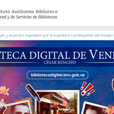
eyes y acuerdos expedidos por la Asamblea Constituyente del Estado 
aterial gráfico]
nchez [material gráfico]
de la República de Venezuela año CXXXIII Mes V, Caracas 09 de marz
ico de obras de Modesta Bor