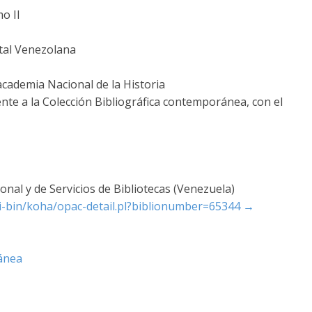
o II
tal Venezolana
academia Nacional de la Historia
nte a la Colección Bibliográfica contemporánea, con el
nal y de Servicios de Bibliotecas (Venezuela)
cgi-bin/koha/opac-detail.pl?biblionumber=65344
→
ánea