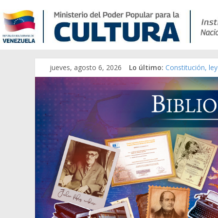
jueves, agosto 6, 2026
Lo último:
Constitución, le
Una Parálisis [ma
Modesta Bor Sán
Gaceta Oficial d
Catálogo temáti