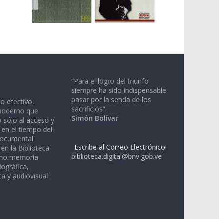
“Para el logro del triunfo
siempre ha sido indispensable
pasar por la senda de los
io efectivo,
sacrificios”.
moderno que
Simón Bolívar
 sólo al acceso y
 en el tiempo del
documental
Escribe al Correo Electrónico!
en la Biblioteca
biblioteca.digital@bnv.gob.ve
omo memoria
iográfica,
a y audiovisual