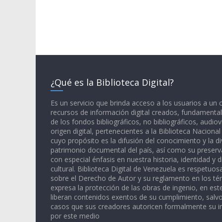
¿Qué es la Biblioteca Digital?
Es un servicio que brinda acceso a los usuarios a un
recursos de información digital creados, fundamental
de los fondos bibliográficos, no bibliográficos, audiov
origen digital, pertenecientes a la Biblioteca Naciona
cuyo propósito es la difusión del conocimiento y la di
patrimonio documental del país, así como su preserva
con especial énfasis en nuestra historia, identidad y d
cultural. Biblioteca Digital de Venezuela es respetuos
sobre el Derecho de Autor y su reglamento en los té
expresa la protección de las obras de ingenio, en est
liberan contenidos exentos de su cumplimiento, salv
casos que sus creadores autoricen formalmente su i
por este medio