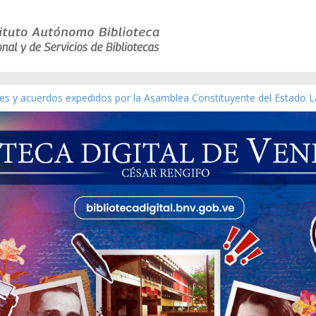
yes y acuerdos expedidos por la Asamblea Constituyente del Estado L
terial gráfico]
chez [material gráfico]
e la República de Venezuela año CXXXIII Mes V, Caracas 09 de marzo
co de obras de Modesta Bor