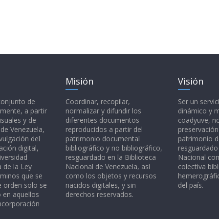
Misión
Visión
 conjunto de
Coordinar, recopilar,
Ser un servic
mente, a partir
normalizar y difundir los
dinámico y 
isuales y de
diferentes documentos
coadyuve, no
l de Venezuela,
reproducidos a partir del
preservación
vulgación del
patrimonio documental
patrimonio 
ción digital,
bibliográfico y no bibliográfico,
resguardado 
iversidad
resguardado en la Biblioteca
Nacional c
a de la Ley
Nacional de Venezuela, así
colectiva bibl
rminos que se
como los objetos y recursos
hemerográfic
e orden solo se
nacidos digitales, y sin
del país.
o en aquellos
derechos reservados.
ncorporación