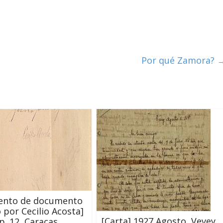
Por qué Zamora?
ento de documento
 por Cecilio Acosta]
[Carta] 1927 Agosto, Vevey
p. 12, Caracas