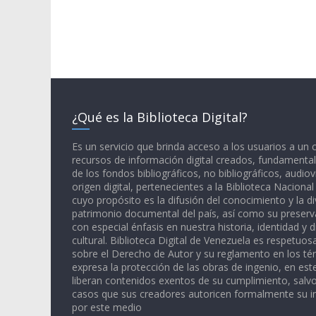
¿Qué es la Biblioteca Digital?
Es un servicio que brinda acceso a los usuarios a un
recursos de información digital creados, fundamental
de los fondos bibliográficos, no bibliográficos, audiov
origen digital, pertenecientes a la Biblioteca Naciona
cuyo propósito es la difusión del conocimiento y la di
patrimonio documental del país, así como su preserva
con especial énfasis en nuestra historia, identidad y d
cultural. Biblioteca Digital de Venezuela es respetuos
sobre el Derecho de Autor y su reglamento en los té
expresa la protección de las obras de ingenio, en est
liberan contenidos exentos de su cumplimiento, salv
casos que sus creadores autoricen formalmente su i
por este medio