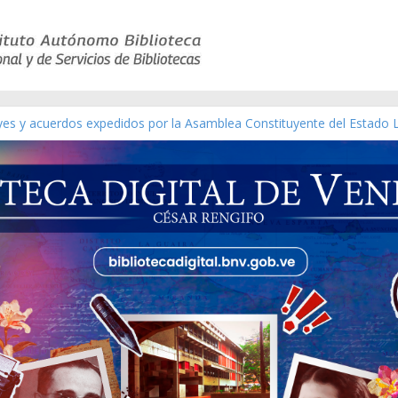
eyes y acuerdos expedidos por la Asamblea Constituyente del Estado 
aterial gráfico]
chez [material gráfico]
de la República de Venezuela año CXXXIII Mes V, Caracas 09 de marzo
ico de obras de Modesta Bor