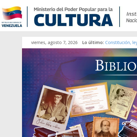
viernes, agosto 7, 2026
Lo último:
Constitución, l
Una Parálisis [m
Modesta Bor Sán
Gaceta Oficial 
Catálogo temát