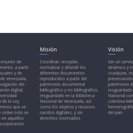
Misión
Visión
 conjunto de
Coordinar, recopilar,
Ser un servic
mente, a partir
normalizar y difundir los
dinámico y 
isuales y de
diferentes documentos
coadyuve, no
l de Venezuela,
reproducidos a partir del
preservación
vulgación del
patrimonio documental
patrimonio 
ción digital,
bibliográfico y no bibliográfico,
resguardado 
iversidad
resguardado en la Biblioteca
Nacional c
a de la Ley
Nacional de Venezuela, así
colectiva bibl
rminos que se
como los objetos y recursos
hemerográfic
e orden solo se
nacidos digitales, y sin
del país.
o en aquellos
derechos reservados.
ncorporación