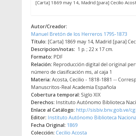
[Carta] 1869 may 14, Madrid [para] Cecilio Acos
Autor/Creador:
Manuel Bretón de los Herreros 1795-1873
Título:
[Carta] 1869 may 14, Madrid [para] Cec
Descripcion/notas:
1 p. ; 22 x 17 cm.
Formato:
PDF
Relación:
Reproducción digital del original per
número de clasificación ms, al caja 1
Materia:
Acosta, Cecilio - 1818-1881 -- Corresp
Manuscritos-Real Academia Española
Cobertura temporal:
Siglo XIX
Derechos:
Instituto Autónomo Biblioteca Nacio
Enlace al Catálogo:
http://sisbiv.bnv.gob.ve/
Editor:
Instituto Autónomo Biblioteca Nacional
Fecha Original:
1869
Colección:
Cecilio Acosta