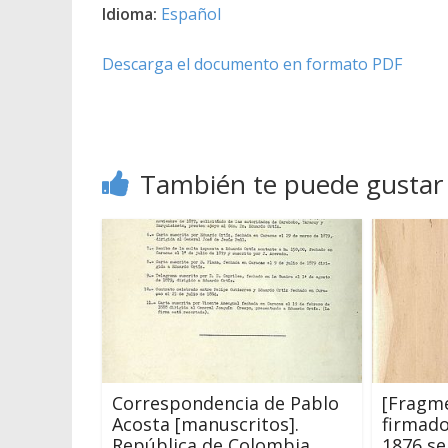
Idioma:
Español
Descarga el documento en formato PDF
También te puede gustar
Correspondencia de Pablo
[Fragm
Acosta [manuscritos].
firmado
República de Colombia,
1876 se