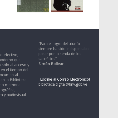
“Para el logro del triunfo
siempre ha sido indispensable
pasar por la senda de los
io efectivo,
sacrificios”.
moderno que
Simón Bolívar
 sólo al acceso y
 en el tiempo del
documental
Escribe al Correo Electrónico!
en la Biblioteca
biblioteca.digital@bnv.gob.ve
omo memoria
iográfica,
a y audiovisual