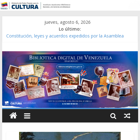
jueves, agosto 6, 2026
Lo último:
Constitución, leyes y acuerdos expedidos por la Asamblea
Constituyente del Estado Lara en 1881.
Una Parálisis [material gráfico]
Modesta Bor Sánchez [material gráfico]
Gaceta Oficial de la República de Venezuela año CXXXIII Mes V,
Caracas 09 de marzo de 2006 N° 38.394
Catálogo temático de obras de Modesta Bor