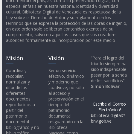
documental del país, así como su preservación digital, con
especial énfasis en nuestra historia, identidad y diversidad
cultural. Biblioteca Digital de Venezuela es respetuosa de la
Ley sobre el Derecho de Autor y su reglamento en los
términos que se expresa la protección de las obras de ingenio,
en este orden solo se liberan contenidos exentos de su
cumplimiento, salvo en aquellos casos que sus creadores
autoricen formalmente su incorporación por este medio
Misión
Visión
“Para el logro del
triunfo siempre ha
sido indispensable
Coordinar,
Ser un servicio
pasar por la senda
recopilar,
efectivo, dinámico
de los sacrificios”.
normalizar y
y moderno que
Simón Bolívar
difundir los
coadyuve, no sólo
diferentes
al acceso y
documentos
preservación en el
Escribe al Correo
reproducidos a
tiempo del
Electrónico!
partir del
patrimonio
biblioteca.digital@
patrimonio
documental
bnv.gob.ve
documental
resguardado en la
bibliográfico y no
Biblioteca
bibliográfico,
Nacional como