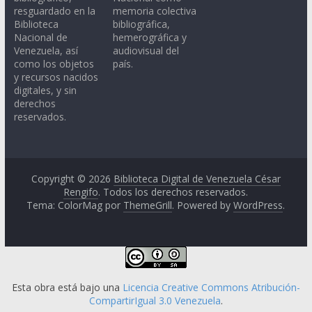
resguardado en la
memoria colectiva
Biblioteca
bibliográfica,
Nacional de
hemerográfica y
Venezuela, así
audiovisual del
como los objetos
país.
y recursos nacidos
digitales, y sin
derechos
reservados.
Copyright © 2026
Biblioteca Digital de Venezuela César
Rengifo
. Todos los derechos reservados.
Tema: ColorMag por
ThemeGrill
. Powered by
WordPress
.
Esta obra está bajo una
Licencia Creative Commons Atribución-
CompartirIgual 3.0 Venezuela
.