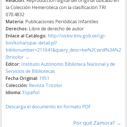
Relación:
Reproducción digital del original ubicado en
la Colección Hemeroteca con la clasificación TRI
070.4832
Materia:
Publicaciones Periódicas Infantiles
Derechos:
Libre de derecho de autor
Enlace al Catálogo:
http://sisbiv.bnv.gob.ve/cgi-
bin/koha/opac-detail.pl?
biblionumber=211041&query_desc=kw%2Cwrdl%3A%2
0tricolor
→
Editor:
Instituto Autónomo Biblioteca Nacional y de
Servicios de Bibliotecas
Fecha Original:
1951
Colección:
Revista Tricolor
Idioma:
Español
Descarga el documento en formato PDF
Por qué Zamora?
→