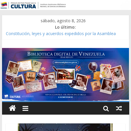
sábado, agosto 8, 2026
Lo último:
Catálogo temático de obras de Modesta Bor
Constitución, leyes y acuerdos expedidos por la Asamblea
Constituyente del Estado Lara en 1881.
Una Parálisis [material gráfico]
Modesta Bor Sánchez [material gráfico]
Gaceta Oficial de la República de Venezuela año CXXXIII Mes V,
Caracas 09 de marzo de 2006 N° 38.394