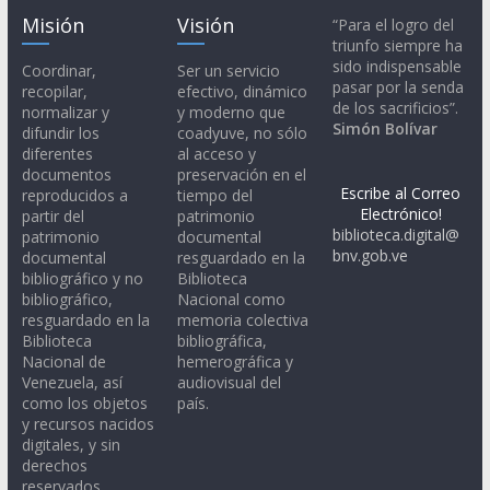
Misión
Visión
“Para el logro del
triunfo siempre ha
sido indispensable
Coordinar,
Ser un servicio
pasar por la senda
recopilar,
efectivo, dinámico
de los sacrificios”.
normalizar y
y moderno que
Simón Bolívar
difundir los
coadyuve, no sólo
diferentes
al acceso y
documentos
preservación en el
Escribe al Correo
reproducidos a
tiempo del
Electrónico!
partir del
patrimonio
biblioteca.digital@
patrimonio
documental
bnv.gob.ve
documental
resguardado en la
bibliográfico y no
Biblioteca
bibliográfico,
Nacional como
resguardado en la
memoria colectiva
Biblioteca
bibliográfica,
Nacional de
hemerográfica y
Venezuela, así
audiovisual del
como los objetos
país.
y recursos nacidos
digitales, y sin
derechos
reservados.