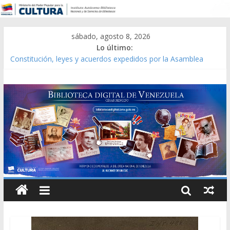
sábado, agosto 8, 2026
Lo último:
Constitución, leyes y acuerdos expedidos por la Asamblea
Constituyente del Estado Lara en 1881.
Una Parálisis [material gráfico]
Modesta Bor Sánchez [material gráfico]
Gaceta Oficial de la República de Venezuela año CXXXIII Mes V,
Caracas 09 de marzo de 2006 N° 38.394
Catálogo temático de obras de Modesta Bor