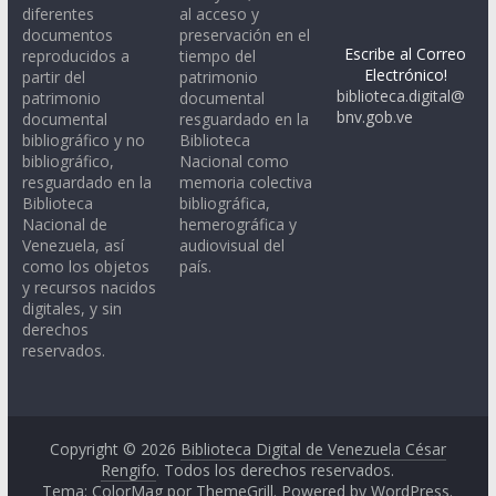
diferentes
al acceso y
documentos
preservación en el
Escribe al Correo
reproducidos a
tiempo del
Electrónico!
partir del
patrimonio
biblioteca.digital@
patrimonio
documental
bnv.gob.ve
documental
resguardado en la
bibliográfico y no
Biblioteca
bibliográfico,
Nacional como
resguardado en la
memoria colectiva
Biblioteca
bibliográfica,
Nacional de
hemerográfica y
Venezuela, así
audiovisual del
como los objetos
país.
y recursos nacidos
digitales, y sin
derechos
reservados.
Copyright © 2026
Biblioteca Digital de Venezuela César
Rengifo
. Todos los derechos reservados.
Tema: ColorMag por
ThemeGrill
. Powered by
WordPress
.