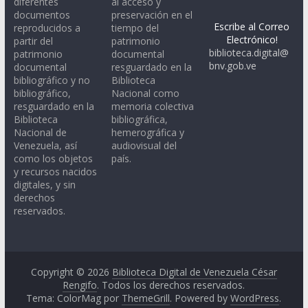
diferentes
al acceso y
documentos
preservación en el
Escribe al Correo
reproducidos a
tiempo del
Electrónico!
partir del
patrimonio
biblioteca.digital@
patrimonio
documental
bnv.gob.ve
documental
resguardado en la
bibliográfico y no
Biblioteca
bibliográfico,
Nacional como
resguardado en la
memoria colectiva
Biblioteca
bibliográfica,
Nacional de
hemerográfica y
Venezuela, así
audiovisual del
como los objetos
país.
y recursos nacidos
digitales, y sin
derechos
reservados.
Copyright © 2026
Biblioteca Digital de Venezuela César
Rengifo
. Todos los derechos reservados.
Tema: ColorMag por
ThemeGrill
. Powered by
WordPress
.