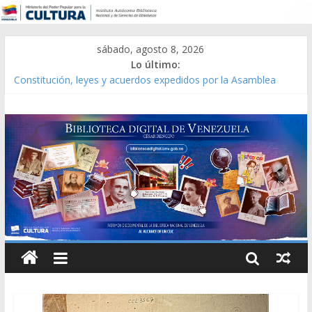
sábado, agosto 8, 2026
Lo último:
Constitución, leyes y acuerdos expedidos por la Asamblea
Constituyente del Estado Lara en 1881.
Una Parálisis [material gráfico]
Modesta Bor Sánchez [material gráfico]
Gaceta Oficial de la República de Venezuela año CXXXIII Mes V,
Caracas 09 de marzo de 2006 N° 38.394
Catálogo temático de obras de Modesta Bor