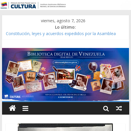
viernes, agosto 7, 2026
Lo último:
Constitución, leyes y acuerdos expedidos por la Asamblea
Constituyente del Estado Lara en 1881.
Una Parálisis [material gráfico]
Modesta Bor Sánchez [material gráfico]
Gaceta Oficial de la República de Venezuela año CXXXIII Mes V,
Caracas 09 de marzo de 2006 N° 38.394
Catálogo temático de obras de Modesta Bor