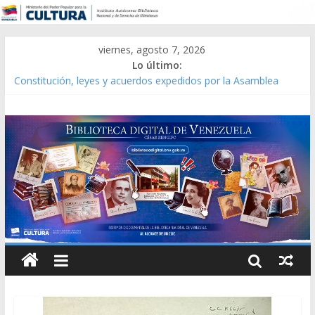
viernes, agosto 7, 2026
Lo último:
Constitución, leyes y acuerdos expedidos por la Asamblea
Constituyente del Estado Lara en 1881.
Una Parálisis [material gráfico]
Modesta Bor Sánchez [material gráfico]
Gaceta Oficial de la República de Venezuela año CXXXIII Mes V,
Caracas 09 de marzo de 2006 N° 38.394
Catálogo temático de obras de Modesta Bor