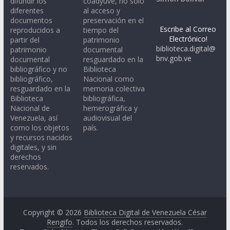
difundir los
coadyuve, no sólo
diferentes
al acceso y
documentos
preservación en el
Escribe al Correo
reproducidos a
tiempo del
Electrónico!
partir del
patrimonio
biblioteca.digital@
patrimonio
documental
bnv.gob.ve
documental
resguardado en la
bibliográfico y no
Biblioteca
bibliográfico,
Nacional como
resguardado en la
memoria colectiva
Biblioteca
bibliográfica,
Nacional de
hemerográfica y
Venezuela, así
audiovisual del
como los objetos
país.
y recursos nacidos
digitales, y sin
derechos
reservados.
Copyright © 2026
Biblioteca Digital de Venezuela César
Rengifo
. Todos los derechos reservados.