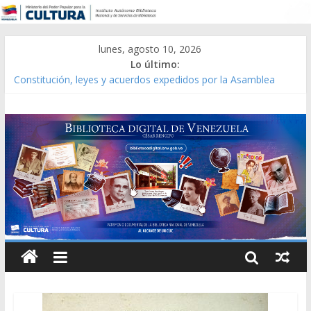
lunes, agosto 10, 2026
Lo último:
Constitución, leyes y acuerdos expedidos por la Asamblea
Constituyente del Estado Lara en 1881.
Una Parálisis [material gráfico]
Modesta Bor Sánchez [material gráfico]
Gaceta Oficial de la República de Venezuela año CXXXIII Mes V,
Caracas 09 de marzo de 2006 N° 38.394
Catálogo temático de obras de Modesta Bor