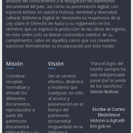
difusión del conocimiento y la divulgación del patrimonio
documental del país, así como su preservación digital, con
especial énfasis en nuestra historia, identidad y diversidad
cultural. Biblioteca Digital de Venezuela es respetuosa de la
Ley sobre el Derecho de Autor y su reglamento en los
términos que se expresa la protección de las obras de ingenio,
en este orden solo se liberan contenidos exentos de su
cumplimiento, salvo en aquellos casos que sus creadores
autoricen formalmente su incorporación por este medio
Misión
Visión
“Para el logro del
triunfo siempre ha
sido indispensable
Coordinar,
Ser un servicio
pasar por la senda
recopilar,
efectivo, dinámico
de los sacrificios”.
normalizar y
y moderno que
Simón Bolívar
difundir los
coadyuve, no sólo
diferentes
al acceso y
documentos
preservación en el
Escribe al Correo
reproducidos a
tiempo del
Electrónico!
partir del
patrimonio
biblioteca.digital@
patrimonio
documental
bnv.gob.ve
documental
resguardado en la
bibliográfico y no
Biblioteca