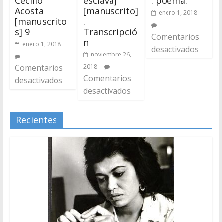
Cecilio
esclava]
: poema.
Acosta
[manuscrito]
enero 1, 2018
[manuscrito
.
s] 9
Transcripció
Comentarios
n
enero 1, 2018
desactivados
noviembre 26,
Comentarios
2018
Comentarios
desactivados
desactivados
Recientes