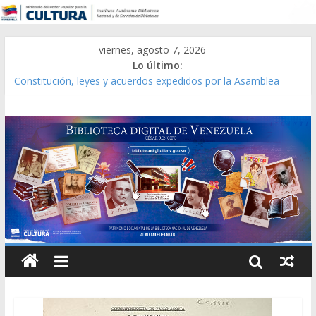
viernes, agosto 7, 2026
Lo último:
Constitución, leyes y acuerdos expedidos por la Asamblea
Constituyente del Estado Lara en 1881.
Una Parálisis [material gráfico]
Modesta Bor Sánchez [material gráfico]
Gaceta Oficial de la República de Venezuela año CXXXIII Mes V,
Caracas 09 de marzo de 2006 N° 38.394
Catálogo temático de obras de Modesta Bor