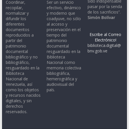
sido indispensable
Coordinar,
Ser un servicio
pasar por la senda
recopilar,
efectivo, dinámico
de los sacrificios”.
normalizar y
y moderno que
Simón Bolívar
difundir los
coadyuve, no sólo
diferentes
al acceso y
documentos
preservación en el
Escribe al Correo
reproducidos a
tiempo del
Electrónico!
partir del
patrimonio
biblioteca.digital@
patrimonio
documental
bnv.gob.ve
documental
resguardado en la
bibliográfico y no
Biblioteca
bibliográfico,
Nacional como
resguardado en la
memoria colectiva
Biblioteca
bibliográfica,
Nacional de
hemerográfica y
Venezuela, así
audiovisual del
como los objetos
país.
y recursos nacidos
digitales, y sin
derechos
reservados.