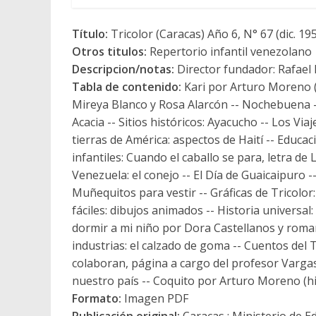
Título:
Tricolor (Caracas) Año 6, N° 67 (dic. 19
Otros titulos:
Repertorio infantil venezolano
Descripcion/notas:
Director fundador: Rafael
Tabla de contenido:
Kari por Arturo Moreno (h
Mireya Blanco y Rosa Alarcón -- Nochebuena --
Acacia -- Sitios históricos: Ayacucho -- Los Via
tierras de América: aspectos de Haití -- Educac
infantiles: Cuando el caballo se para, letra de
Venezuela: el conejo -- El Día de Guaicaipuro -
Muñequitos para vestir -- Gráficas de Tricolo
fáciles: dibujos animados -- Historia universal:
dormir a mi niño por Dora Castellanos y roma
industrias: el calzado de goma -- Cuentos del Tí
colaboran, página a cargo del profesor Vargas:
nuestro país -- Coquito por Arturo Moreno (hi
Formato:
Imagen PDF
Publicación original:
Caracas : Ministerio de Ed