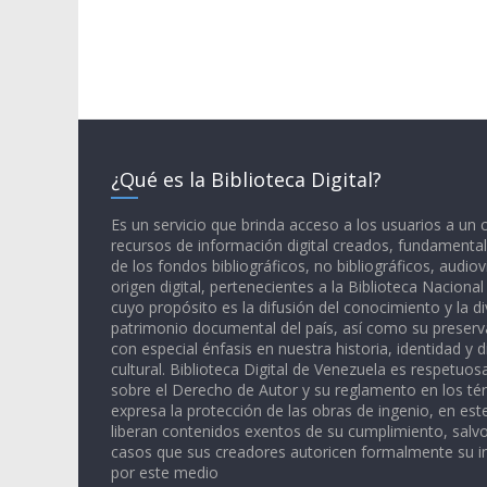
¿Qué es la Biblioteca Digital?
Es un servicio que brinda acceso a los usuarios a un
recursos de información digital creados, fundamental
de los fondos bibliográficos, no bibliográficos, audiov
origen digital, pertenecientes a la Biblioteca Naciona
cuyo propósito es la difusión del conocimiento y la di
patrimonio documental del país, así como su preserva
con especial énfasis en nuestra historia, identidad y d
cultural. Biblioteca Digital de Venezuela es respetuos
sobre el Derecho de Autor y su reglamento en los té
expresa la protección de las obras de ingenio, en est
liberan contenidos exentos de su cumplimiento, salv
casos que sus creadores autoricen formalmente su i
por este medio