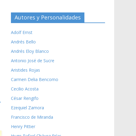
Autores y Personalidades
Adolf Ernst
Andrés Bello
Andrés Eloy Blanco
Antonio José de Sucre
Aristides Rojas
Carmen Delia Bencomo
Cecilio Acosta
César Rengifo
→
Ezequiel Zamora
Francisco de Miranda
Henry Pittier
Hugo Rafael Chávez Frías