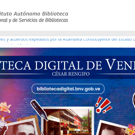
eyes y acuerdos expedidos por la Asamblea Constituyente del Estado 
aterial gráfico]
chez [material gráfico]
de la República de Venezuela año CXXXIII Mes V, Caracas 09 de marzo
ico de obras de Modesta Bor