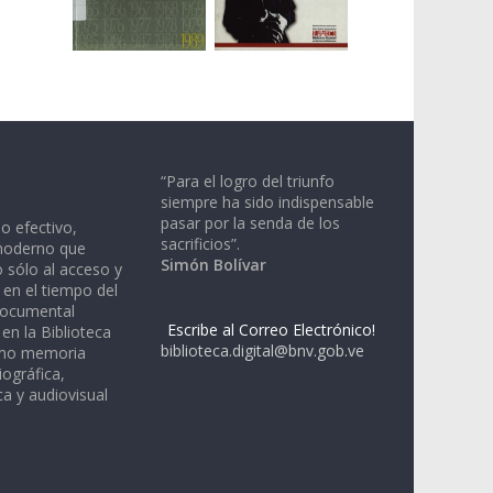
“Para el logro del triunfo
siempre ha sido indispensable
pasar por la senda de los
io efectivo,
sacrificios”.
moderno que
Simón Bolívar
 sólo al acceso y
 en el tiempo del
documental
Escribe al Correo Electrónico!
en la Biblioteca
biblioteca.digital@bnv.gob.ve
omo memoria
iográfica,
a y audiovisual