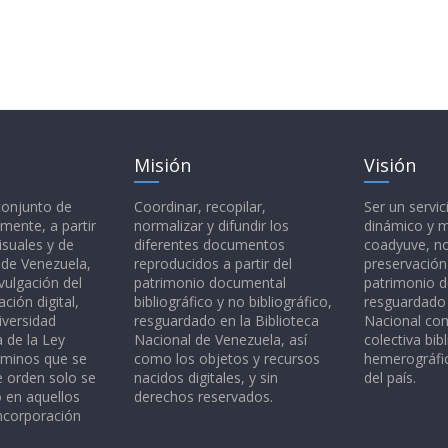
Misión
Visión
 conjunto de
Coordinar, recopilar,
Ser un servic
mente, a partir
normalizar y difundir los
dinámico y 
isuales y de
diferentes documentos
coadyuve, no
l de Venezuela,
reproducidos a partir del
preservación
vulgación del
patrimonio documental
patrimonio 
ción digital,
bibliográfico y no bibliográfico,
resguardado 
iversidad
resguardado en la Biblioteca
Nacional c
a de la Ley
Nacional de Venezuela, así
colectiva bibl
rminos que se
como los objetos y recursos
hemerográfic
e orden solo se
nacidos digitales, y sin
del país.
o en aquellos
derechos reservados.
ncorporación