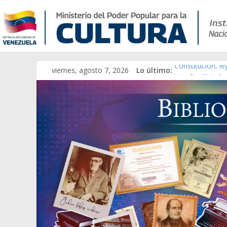
viernes, agosto 7, 2026
Lo último:
Constitución, l
Una Parálisis [m
Modesta Bor Sán
Gaceta Oficial 
Catálogo temát