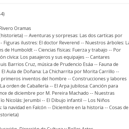
54)
 Rivero Oramas
istorieta) -- Aventuras y sorpresas: Las dos carticas por
 Figuras ilustres: El doctor Reverend -- Nuestros árboles: L
jes de Humboldt -- Ciencias físicas: Fuerza y trabajo -- Por
ión cívica: Los pasajeros y sus equipajes -- Cantares
 Luis Barrios Cruz, música de Prudencio Esáa -- Fauna de
- El Aula de Doñana: La Chicharrita por Morita Carrillo --
r: primeros inventos del hombre -- Construcciones y labores
 La orden de Caballería -- El Arpa jubilosa: Canción para
nce de diciembre por M. Pereira Machado -- Nuestras
o Nicolás: Jerumbi -- El Dibujo infantil -- Los Niños
 la navidad en Falcón -- Diciembre en la historia -- Cosas de
storieta)
ucación, Dirección de Cultura y Bellas Artes