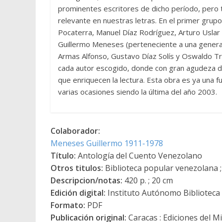
prominentes escritores de dicho período, pero
relevante en nuestras letras. En el primer grup
Pocaterra, Manuel Díaz Rodríguez, Arturo Uslar P
Guillermo Meneses (perteneciente a una generac
Armas Alfonso, Gustavo Díaz Solís y Oswaldo Tre
cada autor escogido, donde con gran agudeza de
que enriquecen la lectura. Esta obra es ya una fu
varias ocasiones siendo la última del año 2003.
Colaborador:
Meneses Guillermo 1911-1978
Título:
Antología del Cuento Venezolano
Otros titulos:
Biblioteca popular venezolana ; 
Descripcion/notas:
420 p. ; 20 cm
Edición digital:
Instituto Autónomo Biblioteca N
Formato:
PDF
Publicación original:
Caracas : Ediciones del Mi