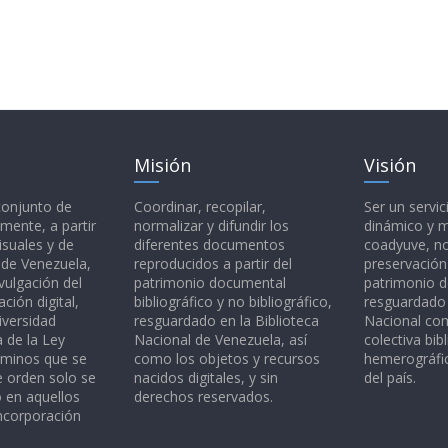
Misión
Visión
 conjunto de
Coordinar, recopilar,
Ser un servic
mente, a partir
normalizar y difundir los
dinámico y 
isuales y de
diferentes documentos
coadyuve, no
l de Venezuela,
reproducidos a partir del
preservación
vulgación del
patrimonio documental
patrimonio 
ción digital,
bibliográfico y no bibliográfico,
resguardado 
iversidad
resguardado en la Biblioteca
Nacional c
a de la Ley
Nacional de Venezuela, así
colectiva bibl
rminos que se
como los objetos y recursos
hemerográfic
e orden solo se
nacidos digitales, y sin
del país.
o en aquellos
derechos reservados.
ncorporación