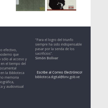
“Para el logro del triunfo
siempre ha sido indispensable
pasar por la senda de los
io efectivo,
sacrificios”.
moderno que
Simón Bolívar
 sólo al acceso y
 en el tiempo del
documental
Escribe al Correo Electrónico!
en la Biblioteca
biblioteca.digital@bnv.gob.ve
omo memoria
iográfica,
a y audiovisual