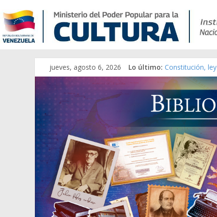
jueves, agosto 6, 2026
Lo último:
Constitución, le
Una Parálisis [ma
Modesta Bor Sán
Gaceta Oficial d
Catálogo temáti