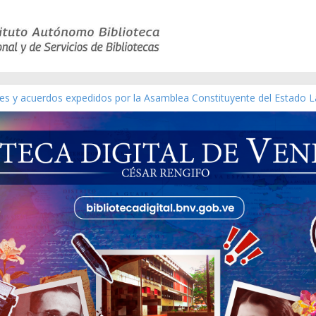
yes y acuerdos expedidos por la Asamblea Constituyente del Estado L
terial gráfico]
chez [material gráfico]
e la República de Venezuela año CXXXIII Mes V, Caracas 09 de marzo
co de obras de Modesta Bor