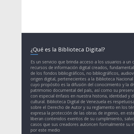
¿Qué es la Biblioteca Digital?
Es un servicio que brinda acceso a los usuarios a un
recursos de información digital creados, fundamental
de los fondos bibliográficos, no bibliográficos, audiov
origen digital, pertenecientes a la Biblioteca Naciona
cuyo propósito es la difusión del conocimiento y la di
patrimonio documental del país, así como su preserva
con especial énfasis en nuestra historia, identidad y d
cultural. Biblioteca Digital de Venezuela es respetuos
sobre el Derecho de Autor y su reglamento en los té
expresa la protección de las obras de ingenio, en est
liberan contenidos exentos de su cumplimiento, salv
casos que sus creadores autoricen formalmente su i
por este medio