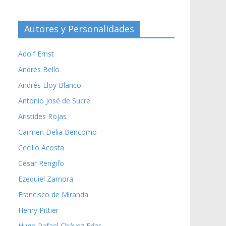
Autores y Personalidades
Adolf Ernst
Andrés Bello
Andrés Eloy Blanco
Antonio José de Sucre
Aristides Rojas
Carmen Delia Bencomo
Cecilio Acosta
César Rengifo
Ezequiel Zamora
Francisco de Miranda
Henry Pittier
Hugo Rafael Chávez Frías