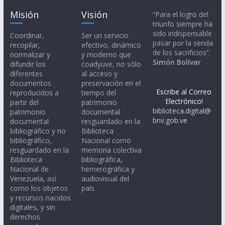
Misión
Visión
“Para el logro del
triunfo siempre ha
sido indispensable
Coordinar,
Ser un servicio
pasar por la senda
recopilar,
efectivo, dinámico
de los sacrificios”.
normalizar y
y moderno que
Simón Bolívar
difundir los
coadyuve, no sólo
diferentes
al acceso y
documentos
preservación en el
Escribe al Correo
reproducidos a
tiempo del
Electrónico!
partir del
patrimonio
biblioteca.digital@
patrimonio
documental
bnv.gob.ve
documental
resguardado en la
bibliográfico y no
Biblioteca
bibliográfico,
Nacional como
resguardado en la
memoria colectiva
Biblioteca
bibliográfica,
Nacional de
hemerográfica y
Venezuela, así
audiovisual del
como los objetos
país.
y recursos nacidos
digitales, y sin
derechos