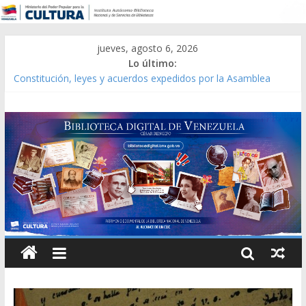
jueves, agosto 6, 2026
Lo último:
Constitución, leyes y acuerdos expedidos por la Asamblea
Constituyente del Estado Lara en 1881.
Una Parálisis [material gráfico]
Modesta Bor Sánchez [material gráfico]
Gaceta Oficial de la República de Venezuela año CXXXIII Mes V,
Caracas 09 de marzo de 2006 N° 38.394
Catálogo temático de obras de Modesta Bor