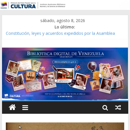
sábado, agosto 8, 2026
Lo último:
Constitución, leyes y acuerdos expedidos por la Asamblea
Constituyente del Estado Lara en 1881.
Una Parálisis [material gráfico]
Modesta Bor Sánchez [material gráfico]
Gaceta Oficial de la República de Venezuela año CXXXIII Mes V,
Caracas 09 de marzo de 2006 N° 38.394
Catálogo temático de obras de Modesta Bor