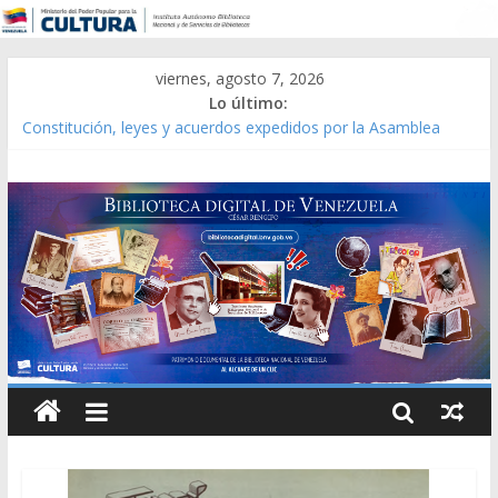
viernes, agosto 7, 2026
Lo último:
Constitución, leyes y acuerdos expedidos por la Asamblea
Constituyente del Estado Lara en 1881.
Una Parálisis [material gráfico]
Modesta Bor Sánchez [material gráfico]
Gaceta Oficial de la República de Venezuela año CXXXIII Mes V,
Caracas 09 de marzo de 2006 N° 38.394
Catálogo temático de obras de Modesta Bor