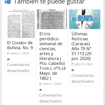
También te puede gustar
El Iris :
Últimas
periódico
Noticias
El Condor de
semanal de
(Caracas)
Bolivia. No. 9
ciencias,
Año 79 N°
artes y
31.113 (20
enero 1, 2018
literatura (
jun. 2020)
Pto. Cabello)
julio 25, 2022
Comentarios
Trim.I, n°5 (4
desactivados
Mayo. de
Comentarios
1862 )
desactivados
enero 1, 2018
Comentarios
desactivados