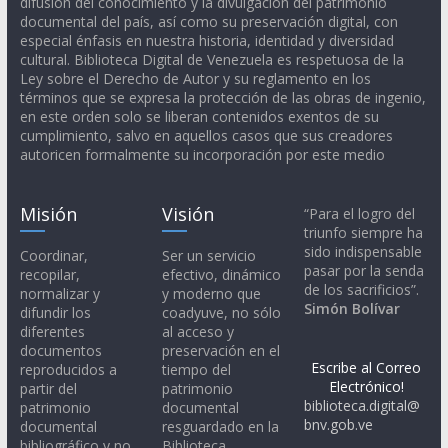
difusión del conocimiento y la divulgación del patrimonio
documental del país, así como su preservación digital, con
especial énfasis en nuestra historia, identidad y diversidad
cultural. Biblioteca Digital de Venezuela es respetuosa de la
Ley sobre el Derecho de Autor y su reglamento en los
términos que se expresa la protección de las obras de ingenio,
en este orden solo se liberan contenidos exentos de su
cumplimiento, salvo en aquellos casos que sus creadores
autoricen formalmente su incorporación por este medio
Misión
Visión
“Para el logro del
triunfo siempre ha
sido indispensable
Coordinar,
Ser un servicio
pasar por la senda
recopilar,
efectivo, dinámico
de los sacrificios”.
normalizar y
y moderno que
Simón Bolívar
difundir los
coadyuve, no sólo
diferentes
al acceso y
documentos
preservación en el
Escribe al Correo
reproducidos a
tiempo del
Electrónico!
partir del
patrimonio
biblioteca.digital@
patrimonio
documental
bnv.gob.ve
documental
resguardado en la
bibliográfico y no
Biblioteca