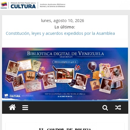
lunes, agosto 10, 2026
Lo último:
Constitución, leyes y acuerdos expedidos por la Asamblea
Constituyente del Estado Lara en 1881.
Una Parálisis [material gráfico]
Modesta Bor Sánchez [material gráfico]
Gaceta Oficial de la República de Venezuela año CXXXIII Mes V,
Caracas 09 de marzo de 2006 N° 38.394
Catálogo temático de obras de Modesta Bor