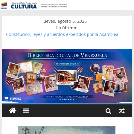
jueves, agosto 6, 2026
Lo último:
Constitución, leyes y acuerdos expedidos por la Asamblea
Constituyente del Estado Lara en 1881.
Una Parálisis [material gráfico]
Modesta Bor Sánchez [material gráfico]
Gaceta Oficial de la República de Venezuela año CXXXIII Mes V,
Caracas 09 de marzo de 2006 N° 38.394
Catálogo temático de obras de Modesta Bor