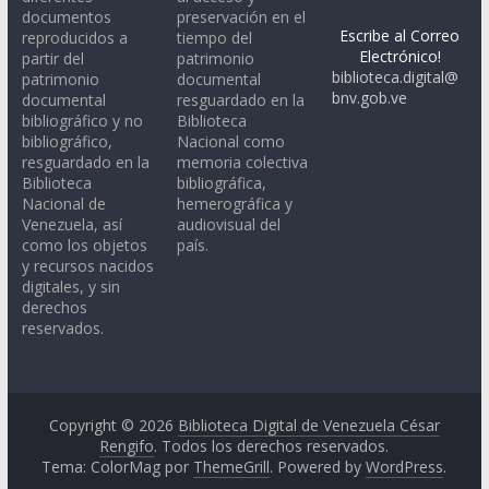
documentos
preservación en el
Escribe al Correo
reproducidos a
tiempo del
Electrónico!
partir del
patrimonio
biblioteca.digital@
patrimonio
documental
bnv.gob.ve
documental
resguardado en la
bibliográfico y no
Biblioteca
bibliográfico,
Nacional como
resguardado en la
memoria colectiva
Biblioteca
bibliográfica,
Nacional de
hemerográfica y
Venezuela, así
audiovisual del
como los objetos
país.
y recursos nacidos
digitales, y sin
derechos
reservados.
Copyright © 2026
Biblioteca Digital de Venezuela César
Rengifo
. Todos los derechos reservados.
Tema: ColorMag por
ThemeGrill
. Powered by
WordPress
.