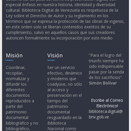
especial énfasis en nuestra historia, identidad y diversidad
cultural. Biblioteca Digital de Venezuela es respetuosa de la
Ley sobre el Derecho de Autor y su reglamento en los
términos que se expresa la protección de las obras de ingenio,
en este orden solo se liberan contenidos exentos de su
cumplimiento, salvo en aquellos casos que sus creadores
autoricen formalmente su incorporación por este medio
Misión
Visión
“Para el logro del
triunfo siempre ha
sido indispensable
Coordinar,
Ser un servicio
pasar por la senda
recopilar,
efectivo, dinámico
de los sacrificios”.
normalizar y
y moderno que
Simón Bolívar
difundir los
coadyuve, no sólo
diferentes
al acceso y
documentos
preservación en el
Escribe al Correo
reproducidos a
tiempo del
Electrónico!
partir del
patrimonio
biblioteca.digital@
patrimonio
documental
bnv.gob.ve
documental
resguardado en la
bibliográfico y no
Biblioteca
bibliográfico,
Nacional como