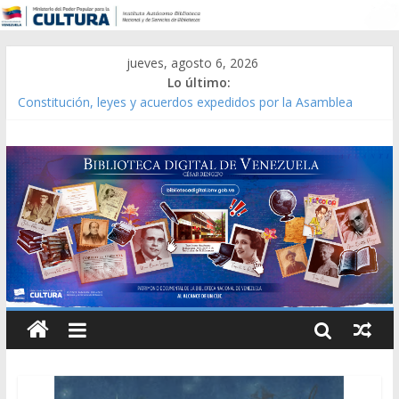
jueves, agosto 6, 2026
Lo último:
Constitución, leyes y acuerdos expedidos por la Asamblea
Constituyente del Estado Lara en 1881.
Una Parálisis [material gráfico]
Modesta Bor Sánchez [material gráfico]
Gaceta Oficial de la República de Venezuela año CXXXIII Mes V,
Caracas 09 de marzo de 2006 N° 38.394
Catálogo temático de obras de Modesta Bor