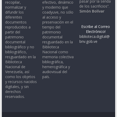
pasar por la senda
recopilar,
efectivo, dinámico
de los sacrificios”.
normalizar y
y moderno que
Simón Bolívar
difundir los
coadyuve, no sólo
diferentes
al acceso y
documentos
preservación en el
Escribe al Correo
reproducidos a
tiempo del
Electrónico!
partir del
patrimonio
biblioteca.digital@
patrimonio
documental
bnv.gob.ve
documental
resguardado en la
bibliográfico y no
Biblioteca
bibliográfico,
Nacional como
resguardado en la
memoria colectiva
Biblioteca
bibliográfica,
Nacional de
hemerográfica y
Venezuela, así
audiovisual del
como los objetos
país.
y recursos nacidos
digitales, y sin
derechos
reservados.