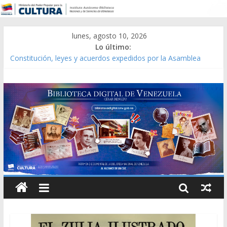
lunes, agosto 10, 2026
Lo último:
Constitución, leyes y acuerdos expedidos por la Asamblea
Constituyente del Estado Lara en 1881.
Una Parálisis [material gráfico]
Modesta Bor Sánchez [material gráfico]
Gaceta Oficial de la República de Venezuela año CXXXIII Mes V,
Caracas 09 de marzo de 2006 N° 38.394
Catálogo temático de obras de Modesta Bor