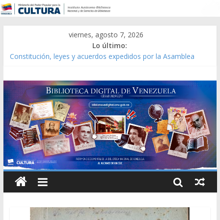
viernes, agosto 7, 2026
Lo último:
Constitución, leyes y acuerdos expedidos por la Asamblea
Constituyente del Estado Lara en 1881.
Una Parálisis [material gráfico]
Modesta Bor Sánchez [material gráfico]
Gaceta Oficial de la República de Venezuela año CXXXIII Mes V,
Caracas 09 de marzo de 2006 N° 38.394
Catálogo temático de obras de Modesta Bor