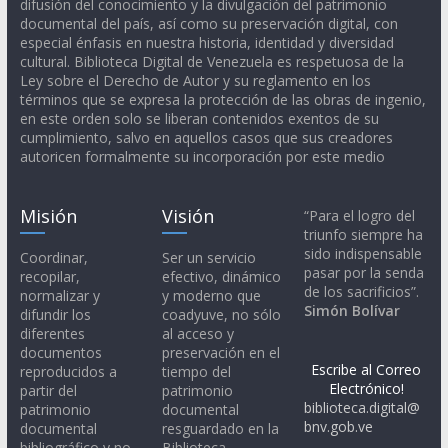
difusión del conocimiento y la divulgación del patrimonio
documental del país, así como su preservación digital, con
especial énfasis en nuestra historia, identidad y diversidad
cultural. Biblioteca Digital de Venezuela es respetuosa de la
Ley sobre el Derecho de Autor y su reglamento en los
términos que se expresa la protección de las obras de ingenio,
en este orden solo se liberan contenidos exentos de su
cumplimiento, salvo en aquellos casos que sus creadores
autoricen formalmente su incorporación por este medio
Misión
Visión
“Para el logro del
triunfo siempre ha
sido indispensable
Coordinar,
Ser un servicio
pasar por la senda
recopilar,
efectivo, dinámico
de los sacrificios”.
normalizar y
y moderno que
Simón Bolívar
difundir los
coadyuve, no sólo
diferentes
al acceso y
documentos
preservación en el
Escribe al Correo
reproducidos a
tiempo del
Electrónico!
partir del
patrimonio
biblioteca.digital@
patrimonio
documental
bnv.gob.ve
documental
resguardado en la
bibliográfico y no
Biblioteca