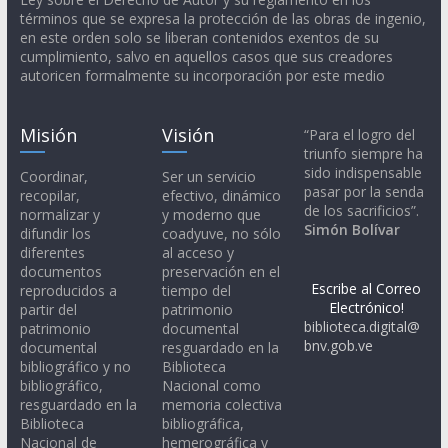
términos que se expresa la protección de las obras de ingenio,
en este orden solo se liberan contenidos exentos de su
cumplimiento, salvo en aquellos casos que sus creadores
autoricen formalmente su incorporación por este medio
Misión
Visión
“Para el logro del
triunfo siempre ha
sido indispensable
Coordinar,
Ser un servicio
pasar por la senda
recopilar,
efectivo, dinámico
de los sacrificios”.
normalizar y
y moderno que
Simón Bolívar
difundir los
coadyuve, no sólo
diferentes
al acceso y
documentos
preservación en el
Escribe al Correo
reproducidos a
tiempo del
Electrónico!
partir del
patrimonio
biblioteca.digital@
patrimonio
documental
bnv.gob.ve
documental
resguardado en la
bibliográfico y no
Biblioteca
bibliográfico,
Nacional como
resguardado en la
memoria colectiva
Biblioteca
bibliográfica,
Nacional de
hemerográfica y