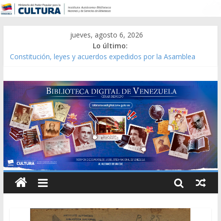
jueves, agosto 6, 2026
Lo último:
Constitución, leyes y acuerdos expedidos por la Asamblea
Constituyente del Estado Lara en 1881.
Una Parálisis [material gráfico]
Modesta Bor Sánchez [material gráfico]
Gaceta Oficial de la República de Venezuela año CXXXIII Mes V,
Caracas 09 de marzo de 2006 N° 38.394
Catálogo temático de obras de Modesta Bor