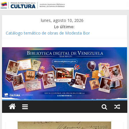
lunes, agosto 10, 2026
Lo último:
Catálogo temático de obras de Modesta Bor
Constitución, leyes y acuerdos expedidos por la Asamblea
Constituyente del Estado Lara en 1881.
Una Parálisis [material gráfico]
Modesta Bor Sánchez [material gráfico]
Gaceta Oficial de la República de Venezuela año CXXXIII Mes V,
Caracas 09 de marzo de 2006 N° 38.394