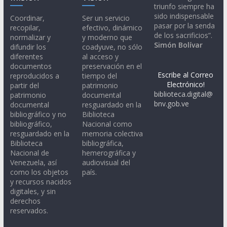
triunfo siempre ha
sido indispensable
Coordinar,
Ser un servicio
pasar por la senda
recopilar,
efectivo, dinámico
de los sacrificios”.
normalizar y
y moderno que
Simón Bolívar
difundir los
coadyuve, no sólo
diferentes
al acceso y
documentos
preservación en el
Escribe al Correo
reproducidos a
tiempo del
Electrónico!
partir del
patrimonio
biblioteca.digital@
patrimonio
documental
bnv.gob.ve
documental
resguardado en la
bibliográfico y no
Biblioteca
bibliográfico,
Nacional como
resguardado en la
memoria colectiva
Biblioteca
bibliográfica,
Nacional de
hemerográfica y
Venezuela, así
audiovisual del
como los objetos
país.
y recursos nacidos
digitales, y sin
derechos
reservados.