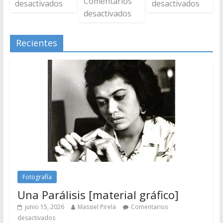
Comentarios
desactivados
desactivados
desactivados
Recientes
Fotografía
Una Parálisis [material gráfico]
junio 15, 2026
Massiel Pirela
Comentarios
desactivados