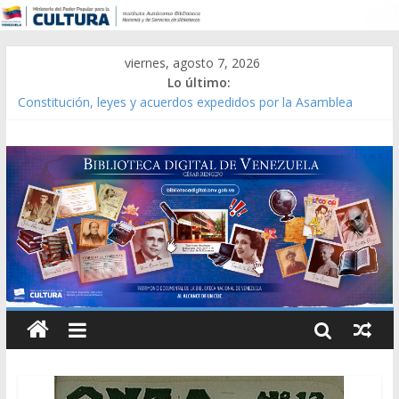
viernes, agosto 7, 2026
Lo último:
Constitución, leyes y acuerdos expedidos por la Asamblea
Constituyente del Estado Lara en 1881.
Una Parálisis [material gráfico]
Modesta Bor Sánchez [material gráfico]
Gaceta Oficial de la República de Venezuela año CXXXIII Mes V,
Caracas 09 de marzo de 2006 N° 38.394
Catálogo temático de obras de Modesta Bor