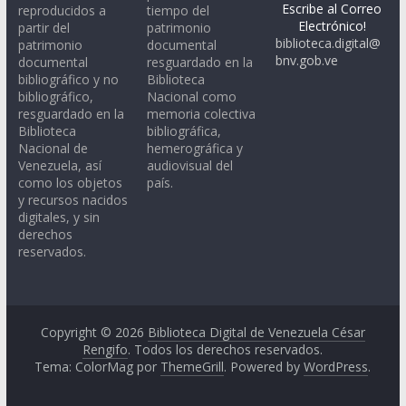
Escribe al Correo
reproducidos a
tiempo del
Electrónico!
partir del
patrimonio
biblioteca.digital@
patrimonio
documental
bnv.gob.ve
documental
resguardado en la
bibliográfico y no
Biblioteca
bibliográfico,
Nacional como
resguardado en la
memoria colectiva
Biblioteca
bibliográfica,
Nacional de
hemerográfica y
Venezuela, así
audiovisual del
como los objetos
país.
y recursos nacidos
digitales, y sin
derechos
reservados.
Copyright © 2026
Biblioteca Digital de Venezuela César
Rengifo
. Todos los derechos reservados.
Tema: ColorMag por
ThemeGrill
. Powered by
WordPress
.