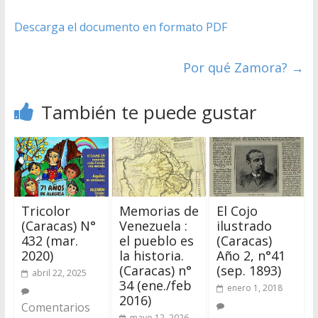
Descarga el documento en formato PDF
Por qué Zamora?
→
También te puede gustar
Tricolor
Memorias de
El Cojo
(Caracas) N°
Venezuela :
ilustrado
432 (mar.
el pueblo es
(Caracas)
2020)
la historia.
Año 2, n°41
(Caracas) n°
(sep. 1893)
abril 22, 2025
34 (ene./feb
enero 1, 2018
2016)
Comentarios
mayo 12, 2026