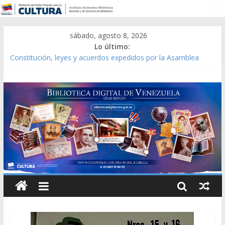
sábado, agosto 8, 2026
Lo último:
Constitución, leyes y acuerdos expedidos por la Asamblea
Constituyente del Estado Lara en 1881.
Una Parálisis [material gráfico]
Modesta Bor Sánchez [material gráfico]
Gaceta Oficial de la República de Venezuela año CXXXIII Mes V,
Caracas 09 de marzo de 2006 N° 38.394
Catálogo temático de obras de Modesta Bor