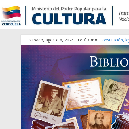
sábado, agosto 8, 2026
Lo último:
Constitución, l
Una Parálisis [m
Modesta Bor Sá
Gaceta Oficial 
Catálogo temát