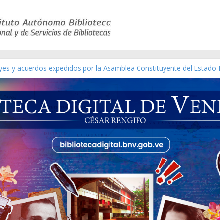
eyes y acuerdos expedidos por la Asamblea Constituyente del Estado 
aterial gráfico]
nchez [material gráfico]
de la República de Venezuela año CXXXIII Mes V, Caracas 09 de marz
ico de obras de Modesta Bor