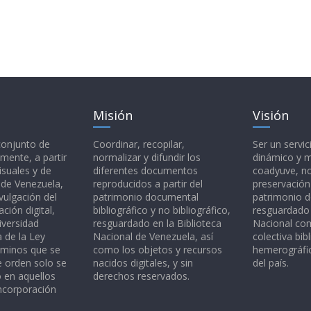
Misión
Visión
 conjunto de
Coordinar, recopilar,
Ser un servic
mente, a partir
normalizar y difundir los
dinámico y 
isuales y de
diferentes documentos
coadyuve, no
l de Venezuela,
reproducidos a partir del
preservación
vulgación del
patrimonio documental
patrimonio 
ción digital,
bibliográfico y no bibliográfico,
resguardado 
iversidad
resguardado en la Biblioteca
Nacional c
a de la Ley
Nacional de Venezuela, así
colectiva bibl
rminos que se
como los objetos y recursos
hemerográfic
e orden solo se
nacidos digitales, y sin
del país.
o en aquellos
derechos reservados.
ncorporación