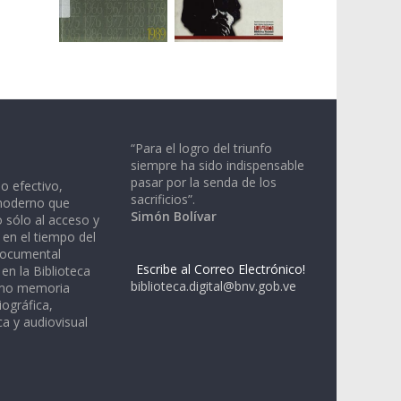
“Para el logro del triunfo
siempre ha sido indispensable
pasar por la senda de los
io efectivo,
sacrificios”.
moderno que
Simón Bolívar
 sólo al acceso y
 en el tiempo del
documental
Escribe al Correo Electrónico!
en la Biblioteca
biblioteca.digital@bnv.gob.ve
omo memoria
iográfica,
a y audiovisual