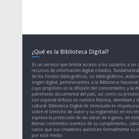
¿Qué es la Biblioteca Digital?
Es un servicio que brinda acceso a los usuarios a un
recursos de información digital creados, fundamental
de los fondos bibliográficos, no bibliográficos, audiov
origen digital, pertenecientes a la Biblioteca Naciona
cuyo propósito es la difusión del conocimiento y la di
patrimonio documental del país, así como su preserva
con especial énfasis en nuestra historia, identidad y d
cultural. Biblioteca Digital de Venezuela es respetuos
sobre el Derecho de Autor y su reglamento en los té
expresa la protección de las obras de ingenio, en est
liberan contenidos exentos de su cumplimiento, salv
casos que sus creadores autoricen formalmente su i
por este medio