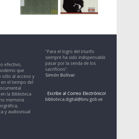
“Para el logro del triunfo
siempre ha sido indispensable
pasar por la senda de los
io efectivo,
sacrificios”.
moderno que
Simón Bolívar
 sólo al acceso y
 en el tiempo del
documental
Escribe al Correo Electrónico!
en la Biblioteca
biblioteca.digital@bnv.gob.ve
omo memoria
iográfica,
a y audiovisual