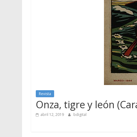
Revista
Onza, tigre y león (Ca
abril 12, 2019
bdigital