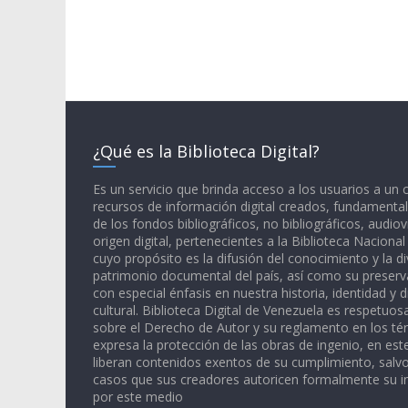
¿Qué es la Biblioteca Digital?
Es un servicio que brinda acceso a los usuarios a un
recursos de información digital creados, fundamental
de los fondos bibliográficos, no bibliográficos, audiov
origen digital, pertenecientes a la Biblioteca Naciona
cuyo propósito es la difusión del conocimiento y la di
patrimonio documental del país, así como su preserva
con especial énfasis en nuestra historia, identidad y d
cultural. Biblioteca Digital de Venezuela es respetuos
sobre el Derecho de Autor y su reglamento en los té
expresa la protección de las obras de ingenio, en est
liberan contenidos exentos de su cumplimiento, salv
casos que sus creadores autoricen formalmente su i
por este medio