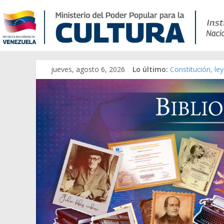
jueves, agosto 6, 2026
Lo último:
Constitución, le
Una Parálisis [ma
Modesta Bor Sán
Gaceta Oficial d
Catálogo temáti