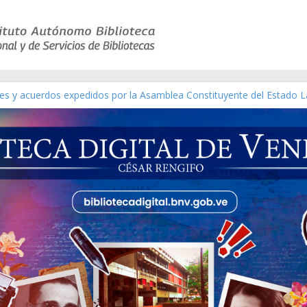
yes y acuerdos expedidos por la Asamblea Constituyente del Estado L
terial gráfico]
chez [material gráfico]
e la República de Venezuela año CXXXIII Mes V, Caracas 09 de marzo
co de obras de Modesta Bor