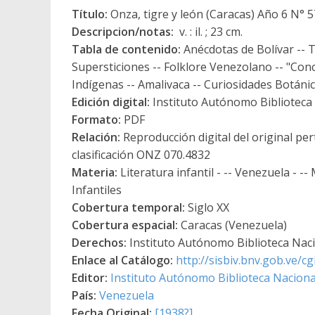
Título:
Onza, tigre y león (Caracas) Año 6 N° 5
Descripcion/notas:
v. : il. ; 23 cm.
Tabla de contenido:
Anécdotas de Bolívar -- Te
Supersticiones -- Folklore Venezolano -- "Con
Indígenas -- Amalivaca -- Curiosidades Botáni
Edición digital:
Instituto Autónomo Biblioteca N
Formato:
PDF
Relación:
Reproducción digital del original pe
clasificación ONZ 070.4832
Materia:
Literatura infantil - -- Venezuela - -
Infantiles
Cobertura temporal:
Siglo XX
Cobertura espacial:
Caracas (Venezuela)
Derechos:
Instituto Autónomo Biblioteca Nacio
Enlace al Catálogo:
http://sisbiv.bnv.gob.ve/
Editor:
Instituto Autónomo Biblioteca Nacional
País:
Venezuela
Fecha Original:
[1938?]