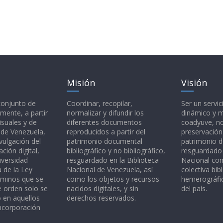
Misión
Visión
 conjunto de
Coordinar, recopilar,
Ser un servic
mente, a partir
normalizar y difundir los
dinámico y 
isuales y de
diferentes documentos
coadyuve, no
l de Venezuela,
reproducidos a partir del
preservación
vulgación del
patrimonio documental
patrimonio 
ción digital,
bibliográfico y no bibliográfico,
resguardado 
iversidad
resguardado en la Biblioteca
Nacional c
a de la Ley
Nacional de Venezuela, así
colectiva bibl
rminos que se
como los objetos y recursos
hemerográfic
e orden solo se
nacidos digitales, y sin
del país.
o en aquellos
derechos reservados.
ncorporación