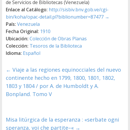
de Servicios de Bibliotecas (Venezuela)
Enlace al Catálogo:
http://sisbiv.bnv.gob.ve/cgi-
bin/koha/opac-detail.pl?biblionumber=87477
→
País:
Venezuela
Fecha Original:
1910
Ubicación:
Colección de Obras Planas
Colección:
Tesoros de la Biblioteca
Idioma:
Español
←
Viaje a las regiones equinocciales del nuevo
continente hecho en 1799, 1800, 1801, 1802,
1803 y 1804 / por A. de Humboldt y A.
Bonpland. Tomo V
Misa litúrgica de la esperanza : «serbate ogni
speranza, voi che partite–«
→