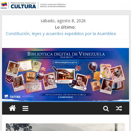
sábado, agosto 8, 2026
Lo último:
Constitución, leyes y acuerdos expedidos por la Asamblea
Constituyente del Estado Lara en 1881.
Una Parálisis [material gráfico]
Modesta Bor Sánchez [material gráfico]
Gaceta Oficial de la República de Venezuela año CXXXIII Mes V,
Caracas 09 de marzo de 2006 N° 38.394
Catálogo temático de obras de Modesta Bor