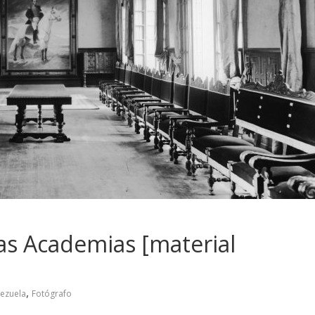
las Academias [material
,
nezuela
Fotógrafo