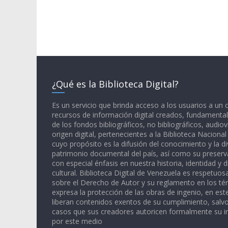
¿Qué es la Biblioteca Digital?
Es un servicio que brinda acceso a los usuarios a un
recursos de información digital creados, fundamental
de los fondos bibliográficos, no bibliográficos, audiov
origen digital, pertenecientes a la Biblioteca Naciona
cuyo propósito es la difusión del conocimiento y la di
patrimonio documental del país, así como su preserva
con especial énfasis en nuestra historia, identidad y d
cultural. Biblioteca Digital de Venezuela es respetuos
sobre el Derecho de Autor y su reglamento en los té
expresa la protección de las obras de ingenio, en est
liberan contenidos exentos de su cumplimiento, salv
casos que sus creadores autoricen formalmente su i
por este medio