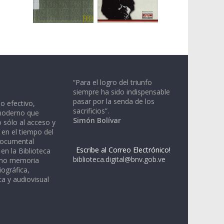
“Para el logro del triunfo
siempre ha sido indispensable
pasar por la senda de los
io efectivo,
sacrificios”.
moderno que
Simón Bolívar
 sólo al acceso y
 en el tiempo del
documental
Escribe al Correo Electrónico!
en la Biblioteca
biblioteca.digital@bnv.gob.ve
omo memoria
iográfica,
a y audiovisual