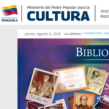
jueves, agosto 6, 2026
Lo último:
Constitución, le
Una Parálisis [ma
Modesta Bor Sán
Gaceta Oficial d
Catálogo temáti