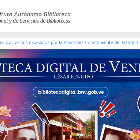
yes y acuerdos expedidos por la Asamblea Constituyente del Estado L
terial gráfico]
chez [material gráfico]
e la República de Venezuela año CXXXIII Mes V, Caracas 09 de marzo
co de obras de Modesta Bor