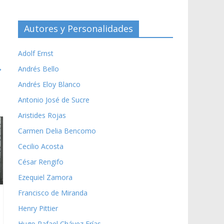
Autores y Personalidades
Adolf Ernst
→
Andrés Bello
Andrés Eloy Blanco
Antonio José de Sucre
Aristides Rojas
Carmen Delia Bencomo
Cecilio Acosta
César Rengifo
Ezequiel Zamora
Francisco de Miranda
Henry Pittier
Hugo Rafael Chávez Frías