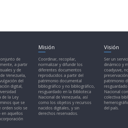
Misión
Visión
 conjunto de
Coordinar, recopilar,
Ser un servic
mente, a partir
normalizar y difundir los
dinámico y 
isuales y de
diferentes documentos
coadyuve, no
l de Venezuela,
reproducidos a partir del
preservación
vulgación del
patrimonio documental
patrimonio 
ción digital,
bibliográfico y no bibliográfico,
resguardado 
iversidad
resguardado en la Biblioteca
Nacional c
a de la Ley
Nacional de Venezuela, así
colectiva bibl
rminos que se
como los objetos y recursos
hemerográfic
e orden solo se
nacidos digitales, y sin
del país.
o en aquellos
derechos reservados.
ncorporación