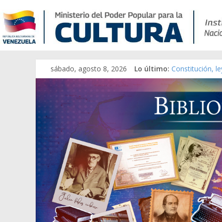
sábado, agosto 8, 2026
Lo último:
Constitución, l
Una Parálisis [m
Modesta Bor Sá
Gaceta Oficial 
Catálogo temát