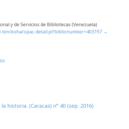
nal y de Servicios de Bibliotecas (Venezuela)
cgi-bin/koha/opac-detail.pl?biblionumber=403197
→
tos
a historia. (Caracas) n° 40 (sep. 2016)