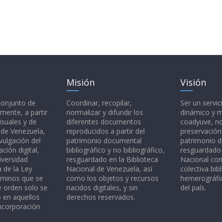
Misión
Visión
 conjunto de
Coordinar, recopilar,
Ser un servic
mente, a partir
normalizar y difundir los
dinámico y 
isuales y de
diferentes documentos
coadyuve, no
l de Venezuela,
reproducidos a partir del
preservación
vulgación del
patrimonio documental
patrimonio 
ción digital,
bibliográfico y no bibliográfico,
resguardado 
iversidad
resguardado en la Biblioteca
Nacional c
a de la Ley
Nacional de Venezuela, así
colectiva bibl
rminos que se
como los objetos y recursos
hemerográfic
e orden solo se
nacidos digitales, y sin
del país.
o en aquellos
derechos reservados.
ncorporación