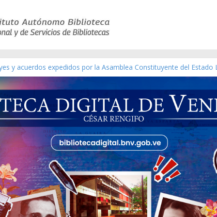
eyes y acuerdos expedidos por la Asamblea Constituyente del Estado 
aterial gráfico]
nchez [material gráfico]
de la República de Venezuela año CXXXIII Mes V, Caracas 09 de marz
ico de obras de Modesta Bor