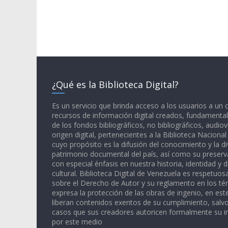
¿Qué es la Biblioteca Digital?
Es un servicio que brinda acceso a los usuarios a un
recursos de información digital creados, fundamental
de los fondos bibliográficos, no bibliográficos, audiov
origen digital, pertenecientes a la Biblioteca Naciona
cuyo propósito es la difusión del conocimiento y la di
patrimonio documental del país, así como su preserva
con especial énfasis en nuestra historia, identidad y d
cultural. Biblioteca Digital de Venezuela es respetuos
sobre el Derecho de Autor y su reglamento en los té
expresa la protección de las obras de ingenio, en est
liberan contenidos exentos de su cumplimiento, salv
casos que sus creadores autoricen formalmente su i
por este medio