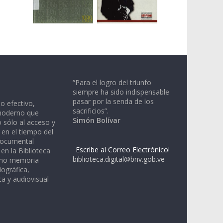
“Para el logro del triunfo
siempre ha sido indispensable
pasar por la senda de los
io efectivo,
sacrificios”.
moderno que
Simón Bolívar
 sólo al acceso y
 en el tiempo del
documental
Escribe al Correo Electrónico!
en la Biblioteca
biblioteca.digital@bnv.gob.ve
omo memoria
iográfica,
a y audiovisual