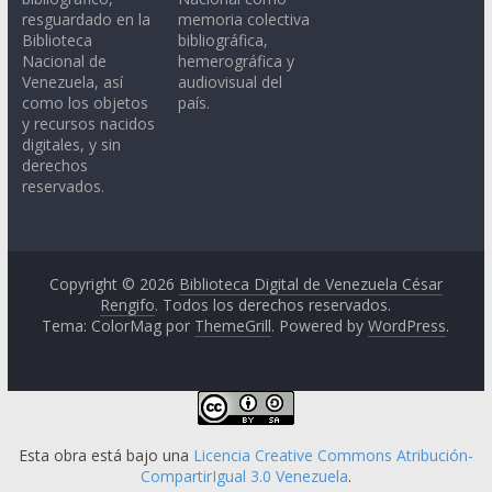
resguardado en la
memoria colectiva
Biblioteca
bibliográfica,
Nacional de
hemerográfica y
Venezuela, así
audiovisual del
como los objetos
país.
y recursos nacidos
digitales, y sin
derechos
reservados.
Copyright © 2026
Biblioteca Digital de Venezuela César
Rengifo
. Todos los derechos reservados.
Tema: ColorMag por
ThemeGrill
. Powered by
WordPress
.
Esta obra está bajo una
Licencia Creative Commons Atribución-
CompartirIgual 3.0 Venezuela
.