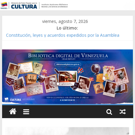
viernes, agosto 7, 2026
Lo último:
Catálogo temático de obras de Modesta Bor
Constitución, leyes y acuerdos expedidos por la Asamblea
Constituyente del Estado Lara en 1881.
Una Parálisis [material gráfico]
Modesta Bor Sánchez [material gráfico]
Gaceta Oficial de la República de Venezuela año CXXXIII Mes V,
Caracas 09 de marzo de 2006 N° 38.394