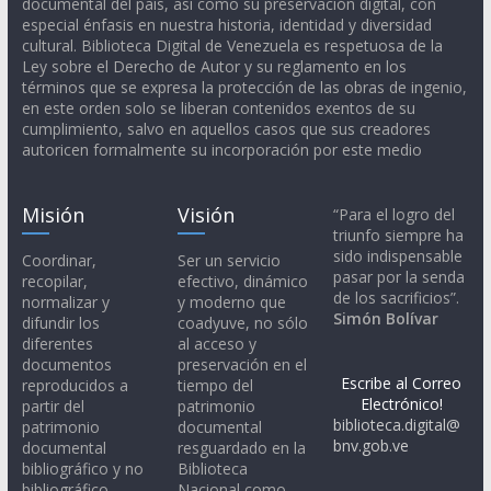
documental del país, así como su preservación digital, con
especial énfasis en nuestra historia, identidad y diversidad
cultural. Biblioteca Digital de Venezuela es respetuosa de la
Ley sobre el Derecho de Autor y su reglamento en los
términos que se expresa la protección de las obras de ingenio,
en este orden solo se liberan contenidos exentos de su
cumplimiento, salvo en aquellos casos que sus creadores
autoricen formalmente su incorporación por este medio
Misión
Visión
“Para el logro del
triunfo siempre ha
sido indispensable
Coordinar,
Ser un servicio
pasar por la senda
recopilar,
efectivo, dinámico
de los sacrificios”.
normalizar y
y moderno que
Simón Bolívar
difundir los
coadyuve, no sólo
diferentes
al acceso y
documentos
preservación en el
Escribe al Correo
reproducidos a
tiempo del
Electrónico!
partir del
patrimonio
biblioteca.digital@
patrimonio
documental
bnv.gob.ve
documental
resguardado en la
bibliográfico y no
Biblioteca
bibliográfico,
Nacional como