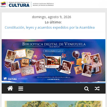
domingo, agosto 9, 2026
Lo último:
Constitución, leyes y acuerdos expedidos por la Asamblea
Constituyente del Estado Lara en 1881.
Una Parálisis [material gráfico]
Modesta Bor Sánchez [material gráfico]
Gaceta Oficial de la República de Venezuela año CXXXIII Mes V,
Caracas 09 de marzo de 2006 N° 38.394
Catálogo temático de obras de Modesta Bor