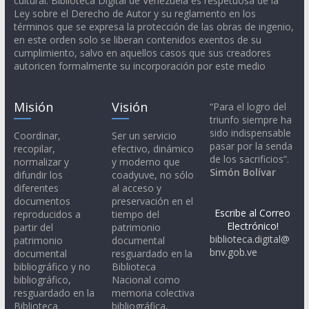
cultural. Biblioteca Digital de Venezuela es respetuosa de la
Ley sobre el Derecho de Autor y su reglamento en los
términos que se expresa la protección de las obras de ingenio,
en este orden solo se liberan contenidos exentos de su
cumplimiento, salvo en aquellos casos que sus creadores
autoricen formalmente su incorporación por este medio
Misión
Visión
“Para el logro del
triunfo siempre ha
sido indispensable
Coordinar,
Ser un servicio
pasar por la senda
recopilar,
efectivo, dinámico
de los sacrificios”.
normalizar y
y moderno que
Simón Bolívar
difundir los
coadyuve, no sólo
diferentes
al acceso y
documentos
preservación en el
Escribe al Correo
reproducidos a
tiempo del
Electrónico!
partir del
patrimonio
biblioteca.digital@
patrimonio
documental
bnv.gob.ve
documental
resguardado en la
bibliográfico y no
Biblioteca
bibliográfico,
Nacional como
resguardado en la
memoria colectiva
Biblioteca
bibliográfica,