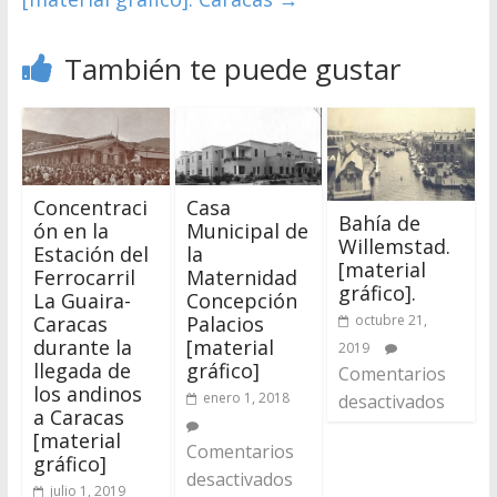
También te puede gustar
Concentraci
Casa
Bahía de
ón en la
Municipal de
Willemstad.
Estación del
la
[material
Ferrocarril
Maternidad
gráfico].
La Guaira-
Concepción
octubre 21,
Caracas
Palacios
durante la
[material
2019
llegada de
gráfico]
Comentarios
los andinos
enero 1, 2018
desactivados
a Caracas
[material
Comentarios
gráfico]
desactivados
julio 1, 2019