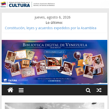
jueves, agosto 6, 2026
Lo último:
Constitución, leyes y acuerdos expedidos por la Asamblea
Constituyente del Estado Lara en 1881.
Una Parálisis [material gráfico]
Modesta Bor Sánchez [material gráfico]
Gaceta Oficial de la República de Venezuela año CXXXIII Mes V,
Caracas 09 de marzo de 2006 N° 38.394
Catálogo temático de obras de Modesta Bor