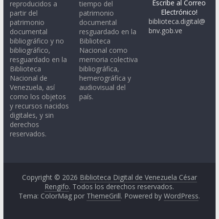
Escribe al Correo
reproducidos a
tiempo del
Electrónico!
partir del
patrimonio
biblioteca.digital@
patrimonio
documental
bnv.gob.ve
documental
resguardado en la
bibliográfico y no
Biblioteca
bibliográfico,
Nacional como
resguardado en la
memoria colectiva
Biblioteca
bibliográfica,
Nacional de
hemerográfica y
Venezuela, así
audiovisual del
como los objetos
país.
y recursos nacidos
digitales, y sin
derechos
reservados.
Copyright © 2026
Biblioteca Digital de Venezuela César
Rengifo
. Todos los derechos reservados.
Tema: ColorMag por
ThemeGrill
. Powered by
WordPress
.