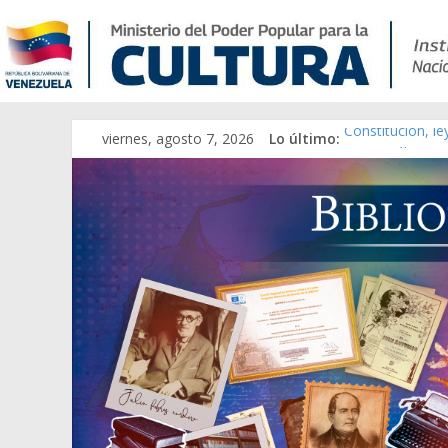
viernes, agosto 7, 2026
Lo último:
Constitución, l
Una Parálisis [m
Modesta Bor Sán
Gaceta Oficial 
Catálogo temát