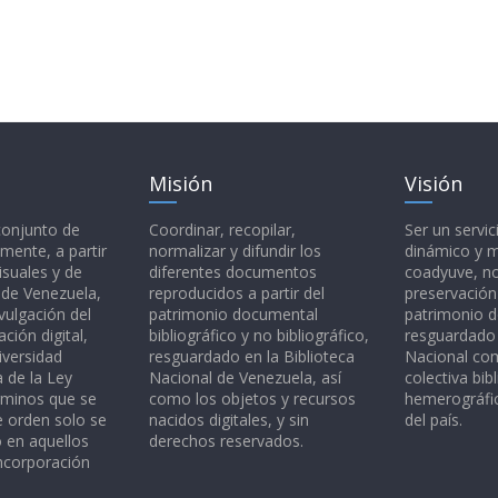
Misión
Visión
 conjunto de
Coordinar, recopilar,
Ser un servic
mente, a partir
normalizar y difundir los
dinámico y 
isuales y de
diferentes documentos
coadyuve, no
l de Venezuela,
reproducidos a partir del
preservación
vulgación del
patrimonio documental
patrimonio 
ción digital,
bibliográfico y no bibliográfico,
resguardado 
iversidad
resguardado en la Biblioteca
Nacional c
a de la Ley
Nacional de Venezuela, así
colectiva bibl
rminos que se
como los objetos y recursos
hemerográfic
e orden solo se
nacidos digitales, y sin
del país.
o en aquellos
derechos reservados.
ncorporación