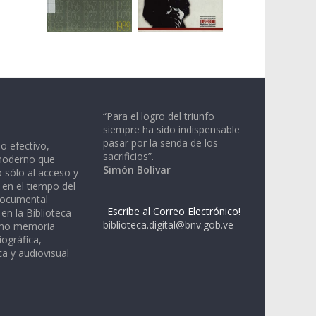
“Para el logro del triunfo
siempre ha sido indispensable
pasar por la senda de los
io efectivo,
sacrificios”.
moderno que
Simón Bolívar
 sólo al acceso y
 en el tiempo del
documental
Escribe al Correo Electrónico!
en la Biblioteca
biblioteca.digital@bnv.gob.ve
omo memoria
iográfica,
a y audiovisual