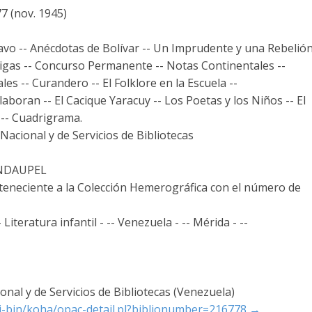
7 (nov. 1945)
avo -- Anécdotas de Bolívar -- Un Imprudente y una Rebelió
migas -- Concurso Permanente -- Notas Continentales --
s -- Curandero -- El Folklore en la Escuela --
aboran -- El Cacique Yaracuy -- Los Poetas y los Niños -- El
 -- Cuadrigrama.
acional y de Servicios de Bibliotecas
UNDAUPEL
rteneciente a la Colección Hemerográfica con el número de
Literatura infantil - -- Venezuela - -- Mérida - --
nal y de Servicios de Bibliotecas (Venezuela)
cgi-bin/koha/opac-detail.pl?biblionumber=216778
→