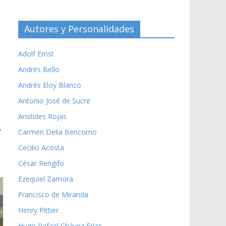
Autores y Personalidades
Adolf Ernst
Andrés Bello
Andrés Eloy Blanco
Antonio José de Sucre
Aristides Rojas
→
Carmen Delia Bencomo
Cecilio Acosta
César Rengifo
Ezequiel Zamora
Francisco de Miranda
Henry Pittier
Hugo Rafael Chávez Frías