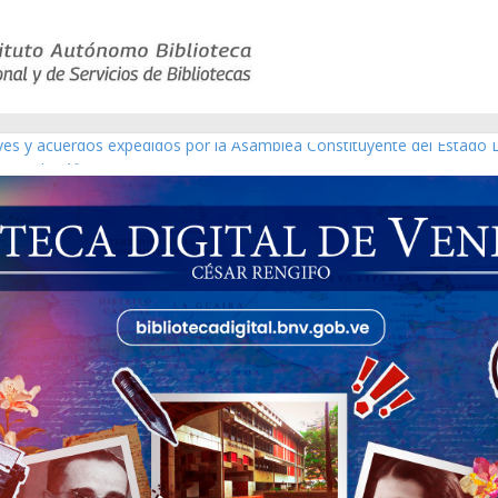
eyes y acuerdos expedidos por la Asamblea Constituyente del Estado 
aterial gráfico]
chez [material gráfico]
de la República de Venezuela año CXXXIII Mes V, Caracas 09 de marzo
ico de obras de Modesta Bor