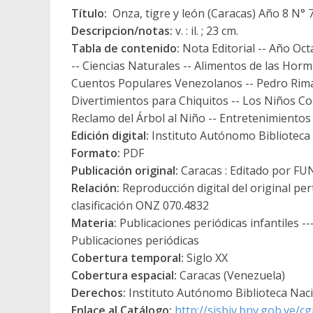
Título:
Onza, tigre y león (Caracas) Año 8 N° 7
Descripcion/notas:
v. : il. ; 23 cm.
Tabla de contenido:
Nota Editorial -- Año Oct
-- Ciencias Naturales -- Alimentos de las Hor
Cuentos Populares Venezolanos -- Pedro Rimale
Divertimientos para Chiquitos -- Los Niños Col
Reclamo del Árbol al Niño -- Entretenimientos
Edición digital:
Instituto Autónomo Biblioteca N
Formato:
PDF
Publicación original:
Caracas : Editado por F
Relación:
Reproducción digital del original pe
clasificación ONZ 070.4832
Materia:
Publicaciones periódicas infantiles --- 
Publicaciones periódicas
Cobertura temporal:
Siglo XX
Cobertura espacial:
Caracas (Venezuela)
Derechos:
Instituto Autónomo Biblioteca Nacio
Enlace al Catálogo:
http://sisbiv.bnv.gob.ve/