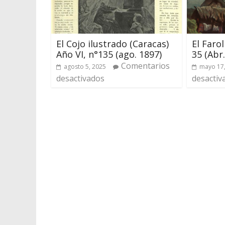
El Cojo ilustrado (Caracas)
El Farol
Año VI, n°135 (ago. 1897)
35 (Abr
Comentarios
agosto 5, 2025
mayo 17
desactivados
desactiv