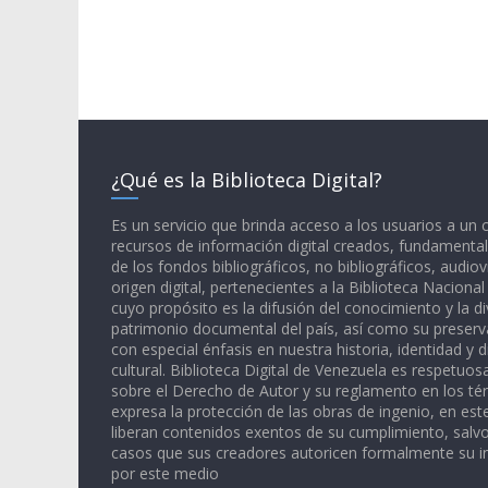
¿Qué es la Biblioteca Digital?
Es un servicio que brinda acceso a los usuarios a un
recursos de información digital creados, fundamental
de los fondos bibliográficos, no bibliográficos, audiov
origen digital, pertenecientes a la Biblioteca Naciona
cuyo propósito es la difusión del conocimiento y la di
patrimonio documental del país, así como su preserva
con especial énfasis en nuestra historia, identidad y d
cultural. Biblioteca Digital de Venezuela es respetuos
sobre el Derecho de Autor y su reglamento en los té
expresa la protección de las obras de ingenio, en est
liberan contenidos exentos de su cumplimiento, salv
casos que sus creadores autoricen formalmente su i
por este medio