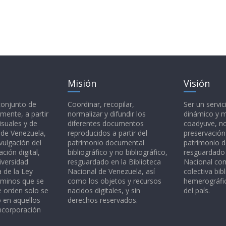
Misión
Visión
 conjunto de
Coordinar, recopilar,
Ser un servic
mente, a partir
normalizar y difundir los
dinámico y 
isuales y de
diferentes documentos
coadyuve, no
l de Venezuela,
reproducidos a partir del
preservación
vulgación del
patrimonio documental
patrimonio 
ción digital,
bibliográfico y no bibliográfico,
resguardado 
iversidad
resguardado en la Biblioteca
Nacional c
a de la Ley
Nacional de Venezuela, así
colectiva bibl
rminos que se
como los objetos y recursos
hemerográfic
e orden solo se
nacidos digitales, y sin
del país.
o en aquellos
derechos reservados.
ncorporación