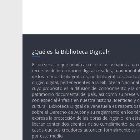
¿Qué es la Biblioteca Digital?
Es un servicio que brinda acceso a los usuarios a un
recursos de información digital creados, fundamental
de los fondos bibliográficos, no bibliográficos, audiov
origen digital, pertenecientes a la Biblioteca Naciona
cuyo propósito es la difusión del conocimiento y la di
patrimonio documental del país, así como su preserva
con especial énfasis en nuestra historia, identidad y d
cultural. Biblioteca Digital de Venezuela es respetuos
sobre el Derecho de Autor y su reglamento en los té
expresa la protección de las obras de ingenio, en est
liberan contenidos exentos de su cumplimiento, salv
casos que sus creadores autoricen formalmente su i
por este medio