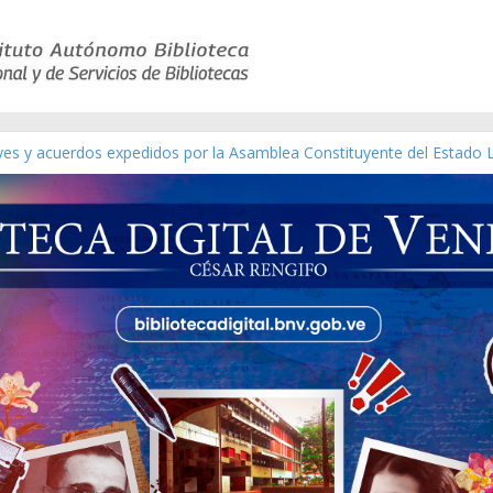
eyes y acuerdos expedidos por la Asamblea Constituyente del Estado 
aterial gráfico]
chez [material gráfico]
de la República de Venezuela año CXXXIII Mes V, Caracas 09 de marzo
ico de obras de Modesta Bor