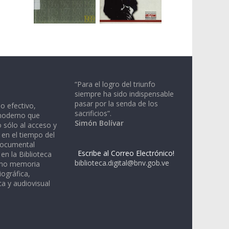
“Para el logro del triunfo
siempre ha sido indispensable
pasar por la senda de los
io efectivo,
sacrificios”.
moderno que
Simón Bolívar
 sólo al acceso y
 en el tiempo del
documental
Escribe al Correo Electrónico!
en la Biblioteca
biblioteca.digital@bnv.gob.ve
omo memoria
iográfica,
a y audiovisual