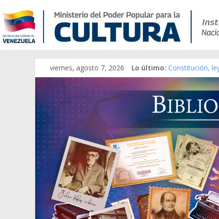
viernes, agosto 7, 2026
Lo último:
Constitución, l
Una Parálisis [m
Modesta Bor Sán
Gaceta Oficial 
Catálogo temát