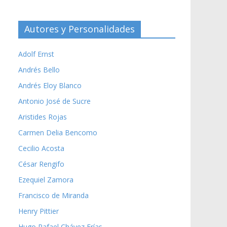
Autores y Personalidades
Adolf Ernst
Andrés Bello
Andrés Eloy Blanco
Antonio José de Sucre
Aristides Rojas
Carmen Delia Bencomo
Cecilio Acosta
César Rengifo
Ezequiel Zamora
Francisco de Miranda
Henry Pittier
Hugo Rafael Chávez Frías