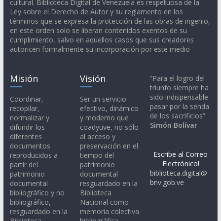
cultural. Biblioteca Digital de Venezuela es respetuosa de la
Ley sobre el Derecho de Autor y su reglamento en los
términos que se expresa la protección de las obras de ingenio,
en este orden solo se liberan contenidos exentos de su
cumplimiento, salvo en aquellos casos que sus creadores
autoricen formalmente su incorporación por este medio
Misión
Visión
“Para el logro del
triunfo siempre ha
sido indispensable
Coordinar,
Ser un servicio
pasar por la senda
recopilar,
efectivo, dinámico
de los sacrificios”.
normalizar y
y moderno que
Simón Bolívar
difundir los
coadyuve, no sólo
diferentes
al acceso y
documentos
preservación en el
Escribe al Correo
reproducidos a
tiempo del
Electrónico!
partir del
patrimonio
biblioteca.digital@
patrimonio
documental
bnv.gob.ve
documental
resguardado en la
bibliográfico y no
Biblioteca
bibliográfico,
Nacional como
resguardado en la
memoria colectiva
Biblioteca
bibliográfica,