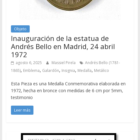
Objeto
Inauguración de la estatua de
Andrés Bello en Madrid, 24 abril
1972
agosto 6, 2025
Massiel Pirela
Andrés Bello (1781-
,
,
,
,
,
1865)
Emblema
Galardón
Insignia
Medalla
Metálico
Esta Pieza es una Medalla Conmemorativa elaborada en
1972, hecha en bronce con medidas de 6 cm por 5mm,
testimonio
Leer más