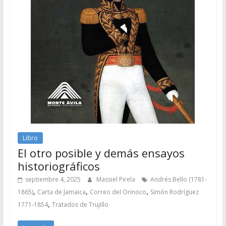
Libro
El otro posible y demás ensayos
historiográficos
septiembre 4, 2025
Massiel Pirela
Andrés Bello (1781-
,
,
,
1865)
Carta de Jamaica
Correo del Orinoco
Simón Rodríguez
,
1771-1854
Tratados de Trujillo