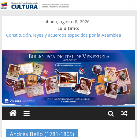
sábado, agosto 8, 2026
Lo último:
Constitución, leyes y acuerdos expedidos por la Asamblea
Constituyente del Estado Lara en 1881.
Una Parálisis [material gráfico]
Modesta Bor Sánchez [material gráfico]
Gaceta Oficial de la República de Venezuela año CXXXIII Mes V,
Caracas 09 de marzo de 2006 N° 38.394
Catálogo temático de obras de Modesta Bor
Andrés Bello (1781-1865)