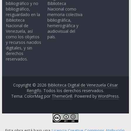
bibliográfico y no
Biblioteca
bibliográfico,
Nacional como
resguardado en la
memoria colectiva
Biblioteca
bibliográfica,
Nacional de
hemerográfica y
Venezuela, así
audiovisual del
como los objetos
país.
y recursos nacidos
digitales, y sin
derechos
reservados.
Copyright © 2026
Biblioteca Digital de Venezuela César
Rengifo
. Todos los derechos reservados.
Tema: ColorMag por
ThemeGrill
. Powered by
WordPress
.
Esta obra está bajo una
Licencia Creative Commons Atribución-