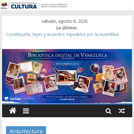
sábado, agosto 8, 2026
Lo último:
Constitución, leyes y acuerdos expedidos por la Asamblea
Constituyente del Estado Lara en 1881.
Una Parálisis [material gráfico]
Modesta Bor Sánchez [material gráfico]
Gaceta Oficial de la República de Venezuela año CXXXIII Mes V,
Caracas 09 de marzo de 2006 N° 38.394
Catálogo temático de obras de Modesta Bor
Arquitectura