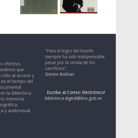
“Para el logro del triunfo
siempre ha sido indispensable
pasar por la senda de los
io efectivo,
sacrificios”.
moderno que
Simón Bolívar
 sólo al acceso y
 en el tiempo del
documental
Escribe al Correo Electrónico!
en la Biblioteca
biblioteca.digital@bnv.gob.ve
omo memoria
iográfica,
a y audiovisual