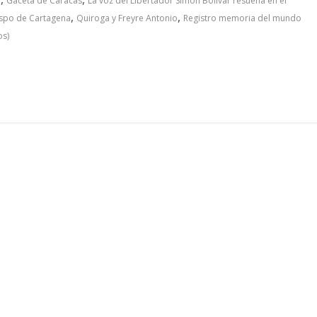
I
Gaceta de Caracas
La voz del Libertador Simón Bolívar resuena en el
,
,
spo de Cartagena
Quiroga y Freyre Antonio
Registro memoria del mundo
s)