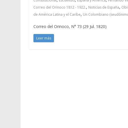
Constitucional
Esclavitud
España y América
Fernando VI
,
,
Correo del Orinoco 1812 - 1922.
Noticias de España
Obi
,
de América Latina y el Caribe
Un Colombiano (seudónimo
Correo del Orinoco, N° 73 (29 Jul. 1820)
Leer más