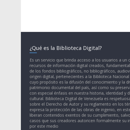
¿Qué es la Biblioteca Digital?
Es un servicio que brinda acceso a los usuarios a un
recursos de información digital creados, fundamental
de los fondos bibliográficos, no bibliográficos, audiov
origen digital, pertenecientes a la Biblioteca Naciona
cuyo propósito es la difusión del conocimiento y la di
patrimonio documental del país, así como su preserva
con especial énfasis en nuestra historia, identidad y d
cultural. Biblioteca Digital de Venezuela es respetuos
sobre el Derecho de Autor y su reglamento en los té
expresa la protección de las obras de ingenio, en est
liberan contenidos exentos de su cumplimiento, salv
casos que sus creadores autoricen formalmente su i
por este medio