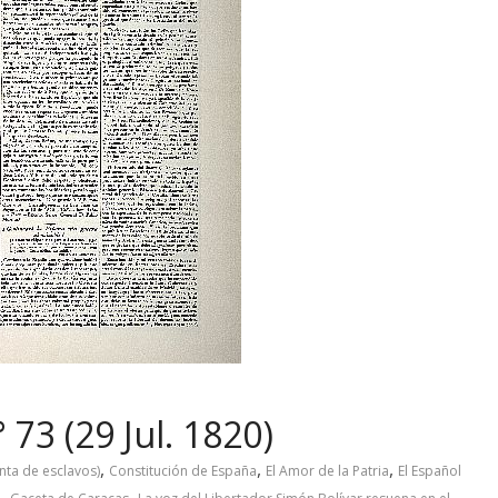
 73 (29 Jul. 1820)
,
,
,
nta de esclavos)
Constitución de España
El Amor de la Patria
El Español
,
,