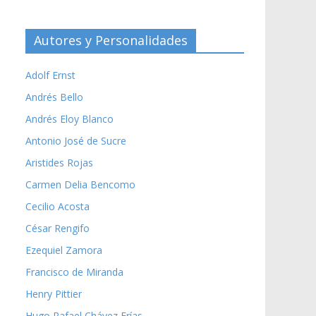
Autores y Personalidades
Adolf Ernst
Andrés Bello
Andrés Eloy Blanco
Antonio José de Sucre
Aristides Rojas
Carmen Delia Bencomo
Cecilio Acosta
César Rengifo
Ezequiel Zamora
Francisco de Miranda
Henry Pittier
Hugo Rafael Chávez Frías