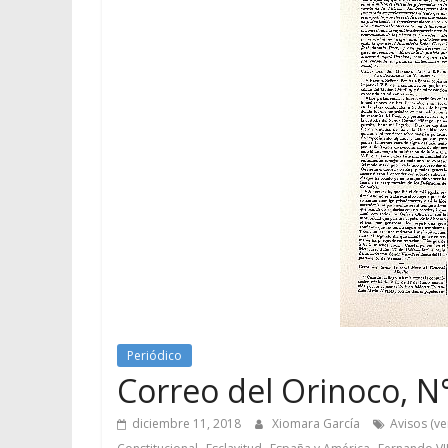
Periódico
Correo del Orinoco, N°
diciembre 11, 2018
Xiomara García
Avisos (ve
,
,
,