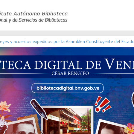
 leyes y acuerdos expedidos por la Asamblea Constituyente del Estad
[material gráfico]
ánchez [material gráfico]
l de la República de Venezuela año CXXXIII Mes V, Caracas 09 de mar
ático de obras de Modesta Bor