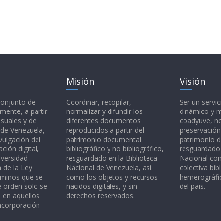
Misión
Visión
 conjunto de
Coordinar, recopilar,
Ser un servic
mente, a partir
normalizar y difundir los
dinámico y 
isuales y de
diferentes documentos
coadyuve, no
l de Venezuela,
reproducidos a partir del
preservación
vulgación del
patrimonio documental
patrimonio 
ción digital,
bibliográfico y no bibliográfico,
resguardado 
iversidad
resguardado en la Biblioteca
Nacional c
a de la Ley
Nacional de Venezuela, así
colectiva bibl
rminos que se
como los objetos y recursos
hemerográfic
e orden solo se
nacidos digitales, y sin
del país.
o en aquellos
derechos reservados.
ncorporación