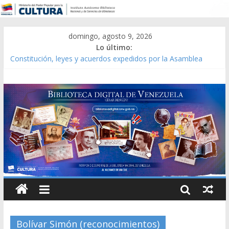
domingo, agosto 9, 2026
Lo último:
Constitución, leyes y acuerdos expedidos por la Asamblea
Constituyente del Estado Lara en 1881.
Una Parálisis [material gráfico]
Modesta Bor Sánchez [material gráfico]
Gaceta Oficial de la República de Venezuela año CXXXIII Mes V,
Caracas 09 de marzo de 2006 N° 38.394
Catálogo temático de obras de Modesta Bor
Bolívar Simón (reconocimientos)