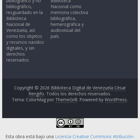
bibliográfico y no
Biblioteca
bibliográfico,
Nacional como
resguardado en la
memoria colectiva
Biblioteca
bibliográfica,
Nacional de
hemerográfica y
Venezuela, así
audiovisual del
como los objetos
país.
y recursos nacidos
digitales, y sin
derechos
reservados.
Copyright © 2026
Biblioteca Digital de Venezuela César
Rengifo
. Todos los derechos reservados.
Tema: ColorMag por
ThemeGrill
. Powered by
WordPress
.
Esta obra está bajo una
Licencia Creative Commons Atribución-