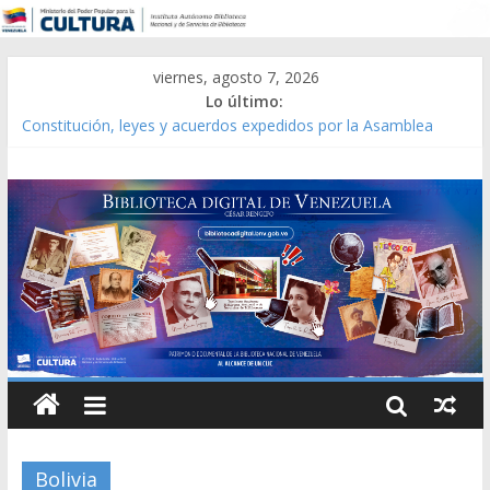
viernes, agosto 7, 2026
Lo último:
Catálogo temático de obras de Modesta Bor
Constitución, leyes y acuerdos expedidos por la Asamblea
Constituyente del Estado Lara en 1881.
Una Parálisis [material gráfico]
Modesta Bor Sánchez [material gráfico]
Gaceta Oficial de la República de Venezuela año CXXXIII Mes V,
Caracas 09 de marzo de 2006 N° 38.394
Bolivia