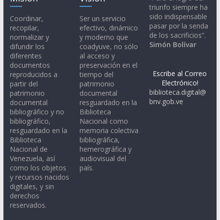
triunfo siempre ha
sido indispensable
Coordinar,
Ser un servicio
pasar por la senda
recopilar,
efectivo, dinámico
de los sacrificios”.
normalizar y
y moderno que
Simón Bolívar
difundir los
coadyuve, no sólo
diferentes
al acceso y
documentos
preservación en el
Escribe al Correo
reproducidos a
tiempo del
Electrónico!
partir del
patrimonio
biblioteca.digital@
patrimonio
documental
bnv.gob.ve
documental
resguardado en la
bibliográfico y no
Biblioteca
bibliográfico,
Nacional como
resguardado en la
memoria colectiva
Biblioteca
bibliográfica,
Nacional de
hemerográfica y
Venezuela, así
audiovisual del
como los objetos
país.
y recursos nacidos
digitales, y sin
derechos
reservados.