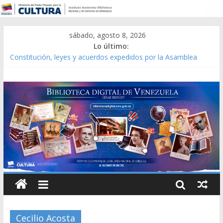
sábado, agosto 8, 2026
Lo último:
Constitución, leyes y acuerdos expedidos por la Asamblea
Constituyente del Estado Lara en 1881.
Una Parálisis [material gráfico]
Modesta Bor Sánchez [material gráfico]
Gaceta Oficial de la República de Venezuela año CXXXIII Mes V,
Caracas 09 de marzo de 2006 N° 38.394
Catálogo temático de obras de Modesta Bor
Cecilio Acosta