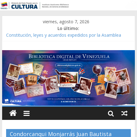
viernes, agosto 7, 2026
Lo último:
Constitución, leyes y acuerdos expedidos por la Asamblea
Constituyente del Estado Lara en 1881.
Una Parálisis [material gráfico]
Modesta Bor Sánchez [material gráfico]
Gaceta Oficial de la República de Venezuela año CXXXIII Mes V,
Caracas 09 de marzo de 2006 N° 38.394
Catálogo temático de obras de Modesta Bor
Condorcanqui Monjarrás Juan Bautista