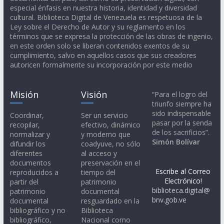
especial énfasis en nuestra historia, identidad y diversidad
cultural. Biblioteca Digital de Venezuela es respetuosa de la
Ley sobre el Derecho de Autor y su reglamento en los
términos que se expresa la protección de las obras de ingenio,
en este orden solo se liberan contenidos exentos de su
cumplimiento, salvo en aquellos casos que sus creadores
autoricen formalmente su incorporación por este medio
Misión
Visión
“Para el logro del
triunfo siempre ha
sido indispensable
Coordinar,
Ser un servicio
pasar por la senda
recopilar,
efectivo, dinámico
de los sacrificios”.
normalizar y
y moderno que
Simón Bolívar
difundir los
coadyuve, no sólo
diferentes
al acceso y
documentos
preservación en el
Escribe al Correo
reproducidos a
tiempo del
Electrónico!
partir del
patrimonio
biblioteca.digital@
patrimonio
documental
bnv.gob.ve
documental
resguardado en la
bibliográfico y no
Biblioteca
bibliográfico,
Nacional como