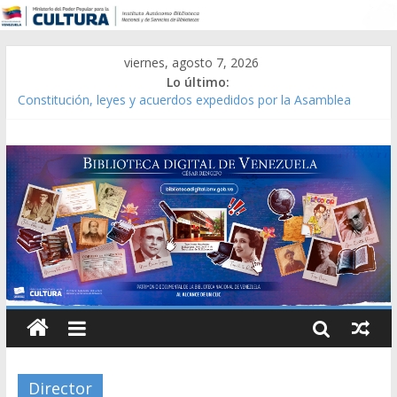
viernes, agosto 7, 2026
Lo último:
Constitución, leyes y acuerdos expedidos por la Asamblea
Constituyente del Estado Lara en 1881.
Una Parálisis [material gráfico]
Modesta Bor Sánchez [material gráfico]
Gaceta Oficial de la República de Venezuela año CXXXIII Mes V,
Caracas 09 de marzo de 2006 N° 38.394
Catálogo temático de obras de Modesta Bor
Director