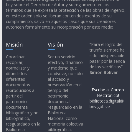
Ley sobre el Derecho de Autor y su reglamento en los
términos que se expresa la protección de las obras de ingenio,
en este orden solo se liberan contenidos exentos de su
cumplimiento, salvo en aquellos casos que sus creadores
autoricen formalmente su incorporación por este medio
Misión
Visión
“Para el logro del
triunfo siempre ha
sido indispensable
Coordinar,
Ser un servicio
pasar por la senda
recopilar,
efectivo, dinámico
de los sacrificios”.
normalizar y
y moderno que
Simón Bolívar
difundir los
coadyuve, no sólo
diferentes
al acceso y
documentos
preservación en el
Escribe al Correo
reproducidos a
tiempo del
Electrónico!
partir del
patrimonio
biblioteca.digital@
patrimonio
documental
bnv.gob.ve
documental
resguardado en la
bibliográfico y no
Biblioteca
bibliográfico,
Nacional como
resguardado en la
memoria colectiva
Biblioteca
bibliográfica,