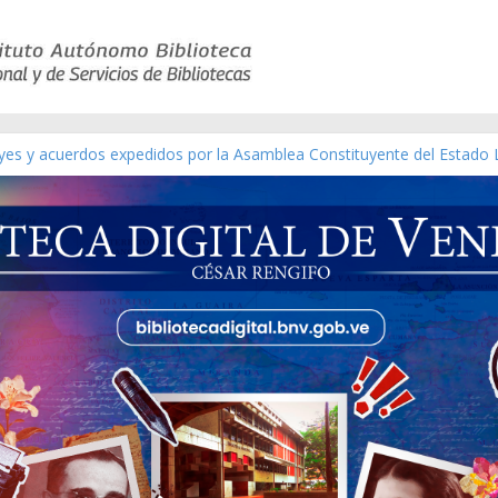
eyes y acuerdos expedidos por la Asamblea Constituyente del Estado 
aterial gráfico]
nchez [material gráfico]
de la República de Venezuela año CXXXIII Mes V, Caracas 09 de marz
ico de obras de Modesta Bor