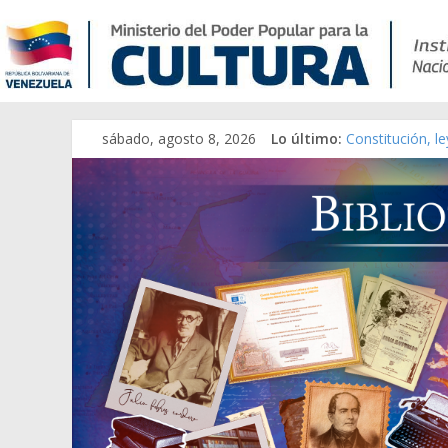
sábado, agosto 8, 2026
Lo último:
Constitución, l
Una Parálisis [m
Modesta Bor Sá
Gaceta Oficial 
Catálogo temát