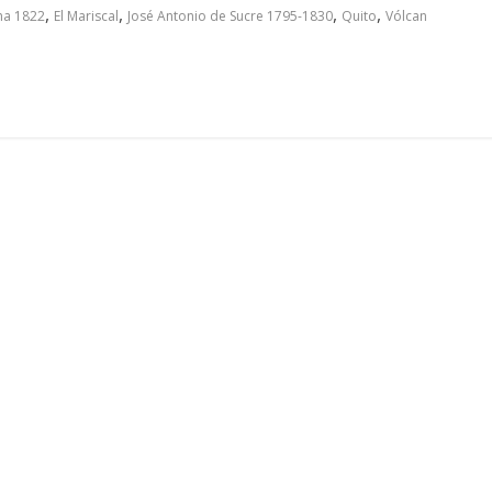
,
,
,
,
cha 1822
El Mariscal
José Antonio de Sucre 1795-1830
Quito
Vólcan