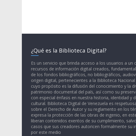
¿Qué es la Biblioteca Digital?
Es un servicio que brinda acceso a los usuarios a un
recursos de información digital creados, fundamental
de los fondos bibliográficos, no bibliográficos, audiov
origen digital, pertenecientes a la Biblioteca Naciona
cuyo propósito es la difusión del conocimiento y la di
patrimonio documental del país, así como su preserva
con especial énfasis en nuestra historia, identidad y d
cultural. Biblioteca Digital de Venezuela es respetuos
sobre el Derecho de Autor y su reglamento en los té
expresa la protección de las obras de ingenio, en est
liberan contenidos exentos de su cumplimiento, salv
casos que sus creadores autoricen formalmente su i
por este medio