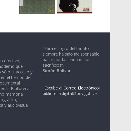
“Para el logro del triunfo
siempre ha sido indispensable
pasar por la senda de los
io efectivo,
sacrificios”.
moderno que
Simón Bolívar
 sólo al acceso y
 en el tiempo del
documental
Escribe al Correo Electrónico!
en la Biblioteca
biblioteca.digital@bnv.gob.ve
omo memoria
iográfica,
a y audiovisual