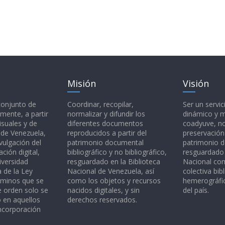
Misión
Visión
 conjunto de
Coordinar, recopilar,
Ser un servic
mente, a partir
normalizar y difundir los
dinámico y 
isuales y de
diferentes documentos
coadyuve, no
l de Venezuela,
reproducidos a partir del
preservación
vulgación del
patrimonio documental
patrimonio 
ción digital,
bibliográfico y no bibliográfico,
resguardado 
iversidad
resguardado en la Biblioteca
Nacional c
a de la Ley
Nacional de Venezuela, así
colectiva bibl
rminos que se
como los objetos y recursos
hemerográfic
e orden solo se
nacidos digitales, y sin
del país.
o en aquellos
derechos reservados.
ncorporación